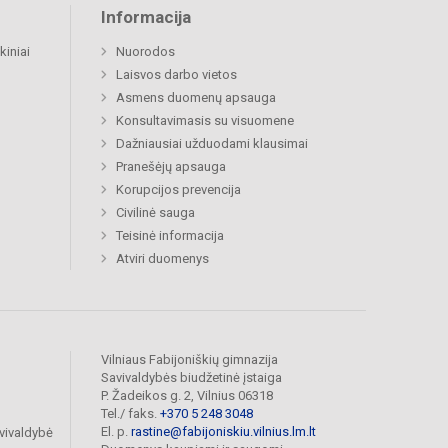
Informacija
kiniai
Nuorodos
Laisvos darbo vietos
Asmens duomenų apsauga
Konsultavimasis su visuomene
Dažniausiai užduodami klausimai
Pranešėjų apsauga
Korupcijos prevencija
Civilinė sauga
Teisinė informacija
Atviri duomenys
Vilniaus Fabijoniškių gimnazija
Savivaldybės biudžetinė įstaiga
P. Žadeikos g. 2, Vilnius 06318
Tel./ faks.
+370 5 248 3048
El. p.
rastine@fabijoniskiu.vilnius.lm.lt
vivaldybė