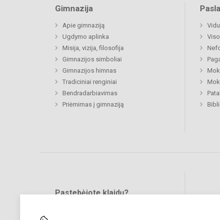
Gimnazija
Pasl
Apie gimnaziją
Vidu
Ugdymo aplinka
Viso
Misija, vizija, filosofija
Nefo
Gimnazijos simboliai
Paga
Gimnazijos himnas
Moki
Tradiciniai renginiai
Moki
Bendradarbiavimas
Pat
Priėmimas į gimnaziją
Bibl
Pastebėjote klaidų?
Bend
Turite pasiūlymų?