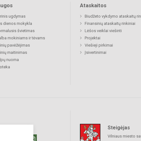
augos
Ataskaitos
rinis ugdymas
Biudžeto vykdymo ataskaitų rin
s dienos mokykla
Finansinių ataskaitų rinkiniai
rmalusis švietimas
Lėšos veiklai viešinti
lba mokiniams ir tėvams
Projektai
nių pavėžėjimas
Viešieji pirkimai
nių maitinimas
Įsivertinimai
alpų nuoma
ioteka
Steigėjas
raukime
Vilniaus miesto sa