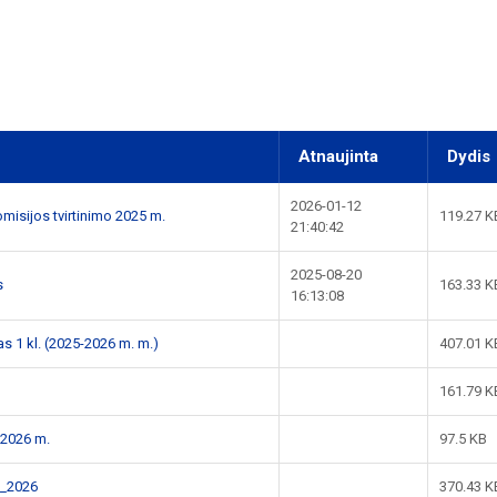
Atnaujinta
Dydis
2026-01-12
misijos tvirtinimo 2025 m.
119.27 K
21:40:42
2025-08-20
s
163.33 K
16:13:08
 1 kl. (2025-2026 m. m.)
407.01 K
161.79 K
 2026 m.
97.5 KB
a_2026
370.43 K