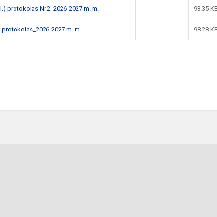
l.) protokolas Nr.2_2026-2027 m. m.
93.35 K
) protokolas_2026-2027 m. m.
98.28 K