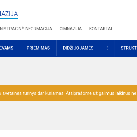
NAZIJA
NISTRACINĖ INFORMACIJA
GIMNAZIJA
KONTAKTAI
DAUGIAU
TĖVAMS
PRIĖMIMAS
DIDŽIUOJAMĖS
STRUKT
o svetainės turinys dar kuriamas. Atsiprašome už galimus laikinus nea