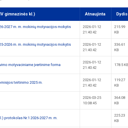
IV gimnazinės kl.)
Atnaujinta
Dydis
026-2027 m. m. mokinių motyvacijos mokytis
2026-01-12
215.99
21:40:42
KB
025-2026 m. m. mokinių motyvacijos mokytis
2026-01-12
336.61
21:40:42
KB
2026-01-12
avimo motyvaciniame įvertinime forma
178.5 K
21:40:42
2026-01-12
119.27
misijos tvirtinimo 2025 m.
21:40:42
KB
2026-03-25
364.08
10:08:45
KB
225.23
l.) protokolas Nr.1 2026-2027 m. m.
KB