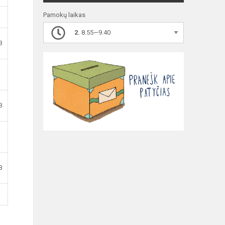
Pamokų laikas
2.
8.55—9.40
B
B
B