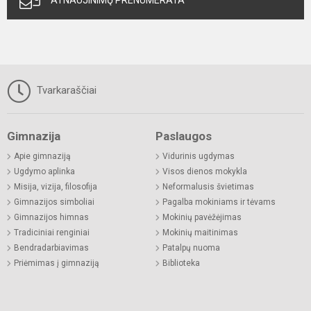
ATNAUJINIMŲ PRENUMERATA
Tvarkaraščiai
Gimnazija
Paslaugos
Apie gimnaziją
Vidurinis ugdymas
Ugdymo aplinka
Visos dienos mokykla
Misija, vizija, filosofija
Neformalusis švietimas
Gimnazijos simboliai
Pagalba mokiniams ir tėvams
Gimnazijos himnas
Mokinių pavėžėjimas
Tradiciniai renginiai
Mokinių maitinimas
Bendradarbiavimas
Patalpų nuoma
Priėmimas į gimnaziją
Biblioteka