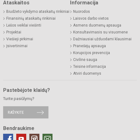
Ataskaitos
Informacija
Biudžeto vykdymo ataskaitų rinkiniai
Nuorodos
Finansinių ataskaitų rinkiniai
Laisvos darbo vietos
Lėšos veiklai viešinti
Asmens duomenų apsauga
Projektai
Konsultavimasis su visuomene
Viešieji pirkimai
Dažniausiai užduodami klausimai
Įsivertinimai
Pranešėjų apsauga
Korupcijos prevencija
Civilinė sauga
Teisinė informacija
Atviri duomenys
Pastebėjote klaidų?
Turite pasiūlymų?
RAŠYKITE
Bendraukime