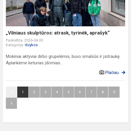
tyrinėk,
aprašyk“
„Vilniaus skulptūros: atrask, tyrinėk, aprašyk“
Paskelbta: 2026-04-30
Kategorija:
Išvykos
Mokiniai aktyviai dirbo grupelėmis, buvo smalsūs ir įsitraukę.
Aplankėme keturias įdomias...
Plačiau
1
2
3
4
5
6
7
8
9