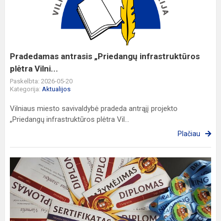
infrastruktūros
plėtra
Vilni...
Pradedamas antrasis „Priedangų infrastruktūros
plėtra Vilni...
Paskelbta: 2026-05-20
Kategorija:
Aktualijos
Vilniaus miesto savivaldybė pradeda antrąjį projekto
„Priedangų infrastruktūros plėtra Vil...
Plačiau
„Brain
Ring
2026
–
Pavasario