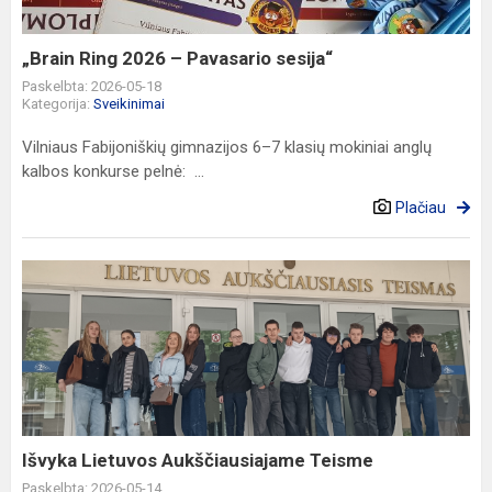
sesija“
„Brain Ring 2026 – Pavasario sesija“
Paskelbta: 2026-05-18
Kategorija:
Sveikinimai
Vilniaus Fabijoniškių gimnazijos 6–7 klasių mokiniai anglų
kalbos konkurse pelnė: ...
Plačiau
Išvyka
Lietuvos
Aukščiausiajame
Teisme
Išvyka Lietuvos Aukščiausiajame Teisme
Paskelbta: 2026-05-14