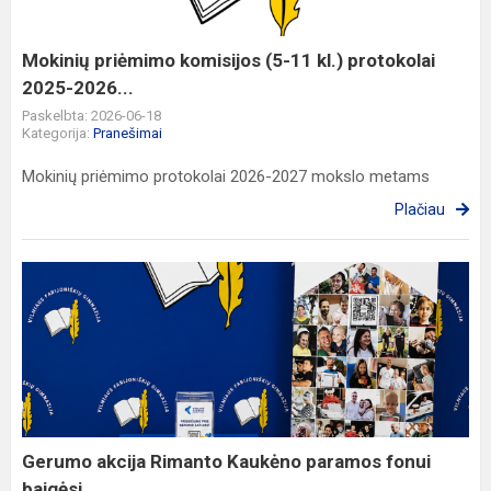
kl.)
protokolai
2025-
Mokinių priėmimo komisijos (5-11 kl.) protokolai
2026...
2025-2026...
Paskelbta: 2026-06-18
Kategorija:
Pranešimai
Mokinių priėmimo protokolai 2026-2027 mokslo metams
Plačiau
Gerumo
akcija
Rimanto
Kaukėno
paramos
fonui
baigėsi
Gerumo akcija Rimanto Kaukėno paramos fonui
baigėsi