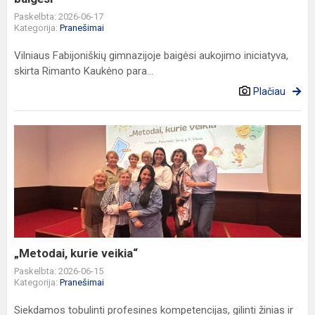
Paskelbta: 2026-06-17
Kategorija:
Pranešimai
Vilniaus Fabijoniškių gimnazijoje baigėsi aukojimo iniciatyva,
skirta Rimanto Kaukėno para...
Plačiau
„Metodai,
kurie
veikia“
„Metodai, kurie veikia“
Paskelbta: 2026-06-15
Kategorija:
Pranešimai
Siekdamos tobulinti profesines kompetencijas, gilinti žinias ir