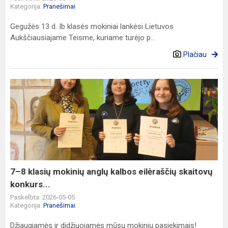
Kategorija:
Pranešimai
Gegužės 13 d. Ib klasės mokiniai lankėsi Lietuvos
Aukščiausiajame Teisme, kuriame turėjo p...
Plačiau
7–
8
klasių
mokinių
anglų
kalbos
eilėraščių
skaitovų
7–8 klasių mokinių anglų kalbos eilėraščių skaitovų
konkurs...
konkurs...
Paskelbta: 2026-05-05
Kategorija:
Pranešimai
Džiaugiamės ir didžiuojamės mūsų mokinių pasiekimais!