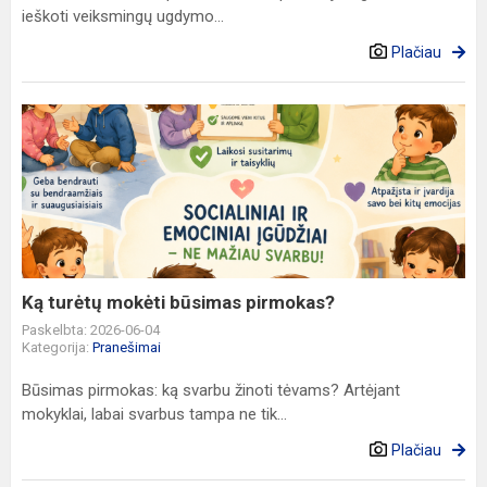
ieškoti veiksmingų ugdymo...
Plačiau
Ką
turėtų
mokėti
būsimas
pirmokas?
Ką turėtų mokėti būsimas pirmokas?
Paskelbta: 2026-06-04
Kategorija:
Pranešimai
Būsimas pirmokas: ką svarbu žinoti tėvams? Artėjant
mokyklai, labai svarbus tampa ne tik...
Plačiau