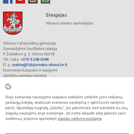
Steigėjas
Vilniaus miesto savivaldybė
Vilniaus Fabijoniškių gimnazija
Savivaldybės biudžetinė įstaiga
P. Žadeikos g. 2, Vilnius 06318
Tel./ faks.
+370 5 248 3048
El. p.
rastine@fabijoniskiu.vilnius.lm.lt
Duomenys kaupiami ir saugomi
Juridinių asmenų registre
Įmonės kodas 190003851
Šioje svetainėje naudojame slapukus siekdami užtikrinti jums teikiamų
© 2025. Vilniaus Fabijoniškių gimnazija. Visos teisės saugomos.
paslaugų kokybę, analizuoti svetainės naudojimą ir optimizuoti naršymo
Kopijuoti turinį be raštiško įstaigos administracijos sutikimo griežtai draudžiama.
patirtį. Spustelėję mygtuką „Sutinku“, jūs patvirtinate, kad sutinkate su visų
slapukų naudojimu šioje svetainėje. Jei norite atšaukti arba pakeisti savo
Prieinamumo paraiška
Slapukų valdymas
sutikimus, prašome apsilankyti
slapukų valdymo puslapyje
.
Mes kuriame mokykloms
SVETAINESMOKYKLOMS.LT