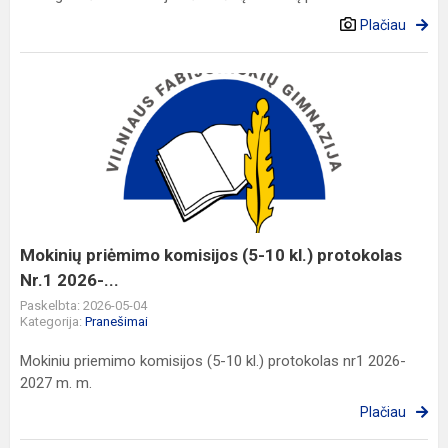
Plačiau
Mokinių
priėmimo
komisijos
(5-
10
kl.)
protokolas
Nr.1
Mokinių priėmimo komisijos (5-10 kl.) protokolas
2026-...
Nr.1 2026-...
Paskelbta: 2026-05-04
Kategorija:
Pranešimai
Mokiniu priemimo komisijos (5-10 kl.) protokolas nr1 2026-
2027 m. m.
Plačiau