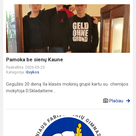
Pamoka
be
sienų
Kaune
Pamoka be sienų Kaune
Paskelbta: 2026-05-25
Kategorija:
Išvykos
Gegužės 20 dieną IIa klasės mokinių grupė kartu su chemijos
mokytoja D.Skladaitiene...
Plačiau
Pradedamas
antrasis
„Priedangų