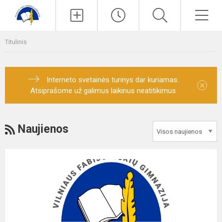
Paieška
Men
Titulinis
Interneto svetainės turinys dar kuriamas.
×
Atsiprašome už galimus laikinus neatitikimus.
RSS
Naujienos
Mokinių
priėmimo
komisijos
(5-
11