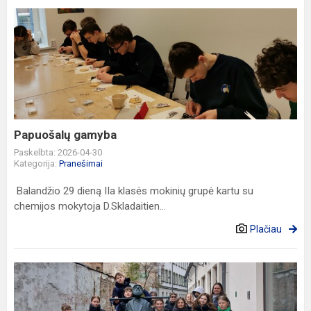
Papuošalų
gamyba
Papuošalų gamyba
Paskelbta: 2026-04-30
Kategorija:
Pranešimai
Balandžio 29 dieną IIa klasės mokinių grupė kartu su
chemijos mokytoja D.Skladaitien...
Plačiau
„Vilniaus
skulptūros:
atrask,