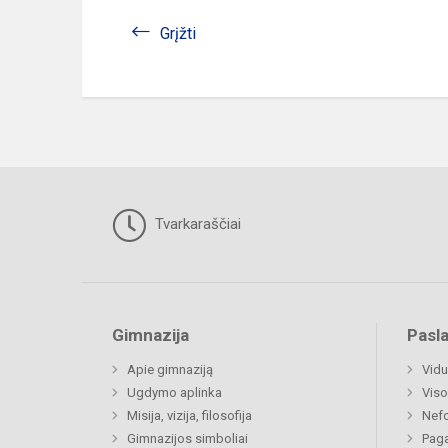
Grįžti
Tvarkaraščiai
Gimnazija
Pasl
Apie gimnaziją
Vidu
Ugdymo aplinka
Viso
Misija, vizija, filosofija
Nefo
Gimnazijos simboliai
Paga