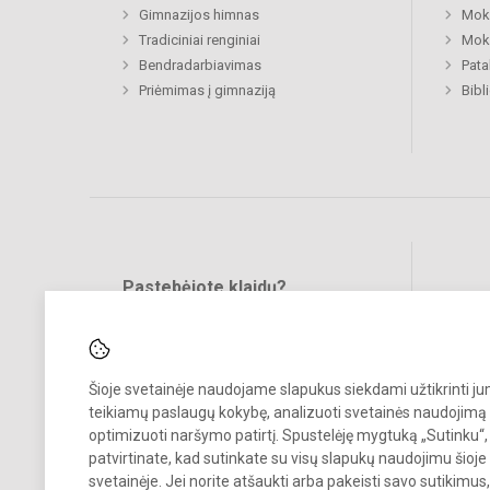
Gimnazijos himnas
Moki
Tradiciniai renginiai
Moki
Bendradarbiavimas
Pat
Priėmimas į gimnaziją
Bibl
Pastebėjote klaidų?
Bend
Turite pasiūlymų?
RAŠYKITE
Šioje svetainėje naudojame slapukus siekdami užtikrinti j
teikiamų paslaugų kokybę, analizuoti svetainės naudojimą 
optimizuoti naršymo patirtį. Spustelėję mygtuką „Sutinku“,
patvirtinate, kad sutinkate su visų slapukų naudojimu šioje
svetainėje. Jei norite atšaukti arba pakeisti savo sutikimu