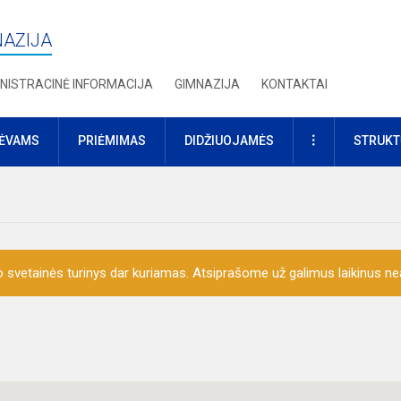
NAZIJA
NISTRACINĖ INFORMACIJA
GIMNAZIJA
KONTAKTAI
DAUGIAU
TĖVAMS
PRIĖMIMAS
DIDŽIUOJAMĖS
STRUKT
o svetainės turinys dar kuriamas. Atsiprašome už galimus laikinus nea