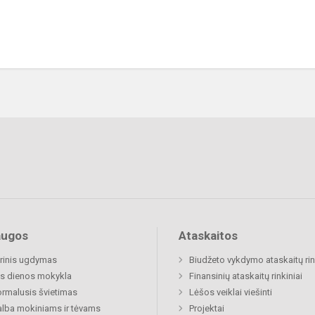
augos
Ataskaitos
rinis ugdymas
Biudžeto vykdymo ataskaitų rin
s dienos mokykla
Finansinių ataskaitų rinkiniai
rmalusis švietimas
Lėšos veiklai viešinti
lba mokiniams ir tėvams
Projektai