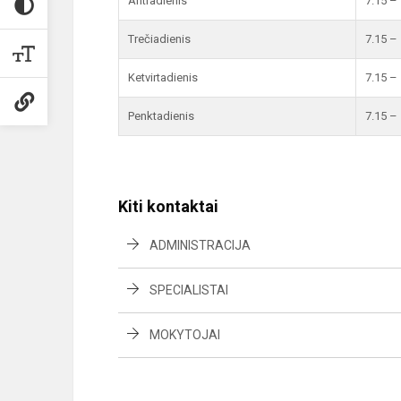
Antradienis
7.15 –
Trečiadienis
7.15 –
Ketvirtadienis
7.15 –
Penktadienis
7.15 –
Kiti kontaktai
ADMINISTRACIJA
SPECIALISTAI
MOKYTOJAI