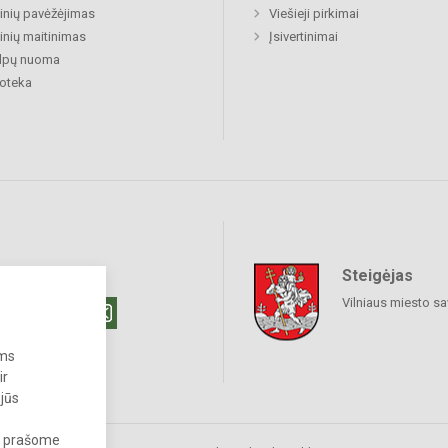
nių pavėžėjimas
Viešieji pirkimai
nių maitinimas
Įsivertinimai
alpų nuoma
ioteka
Steigėjas
raukime
Vilniaus miesto sa
ums
ir
 jūs
s, prašome