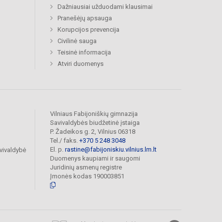
Dažniausiai užduodami klausimai
Pranešėjų apsauga
Korupcijos prevencija
Civilinė sauga
Teisinė informacija
Atviri duomenys
Vilniaus Fabijoniškių gimnazija
Savivaldybės biudžetinė įstaiga
P. Žadeikos g. 2, Vilnius 06318
Tel./ faks.
+370 5 248 3048
El. p.
rastine@fabijoniskiu.vilnius.lm.lt
vivaldybė
Duomenys kaupiami ir saugomi
Juridinių asmenų registre
Įmonės kodas 190003851