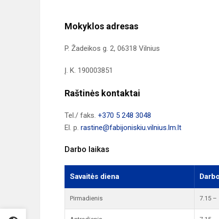
Mokyklos adresas
P. Žadeikos g. 2, 06318 Vilnius
Į. K. 190003851
Raštinės kontaktai
Tel./ faks.
+370 5 248 3048
El. p.
rastine@fabijoniskiu.vilnius.lm.lt
Darbo laikas
Savaitės diena
Darbo
Pirmadienis
7.15 –