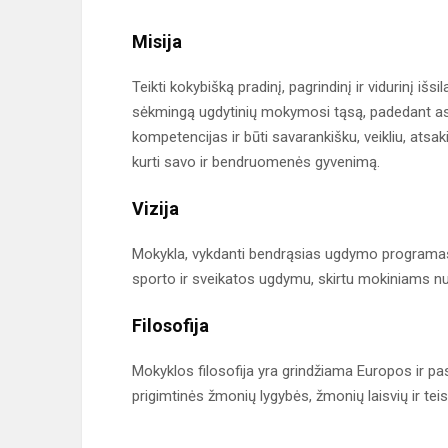
Misija
Teikti kokybišką pradinį, pagrindinį ir vidurinį iš
sėkmingą ugdytinių mokymosi tąsą, padedant asmen
kompetencijas ir būti savarankišku, veikliu, atsa
kurti savo ir bendruomenės gyvenimą.
Vizija
Mokykla, vykdanti bendrąsias ugdymo programas (p
sporto ir sveikatos ugdymu, skirtu mokiniams nuo 
Filosofija
Mokyklos filosofija yra grindžiama Europos ir pa
prigimtinės žmonių lygybės, žmonių laisvių ir tei