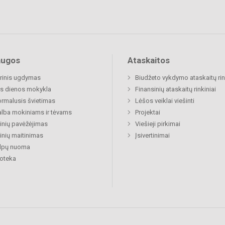
augos
Ataskaitos
rinis ugdymas
Biudžeto vykdymo ataskaitų rin
s dienos mokykla
Finansinių ataskaitų rinkiniai
rmalusis švietimas
Lėšos veiklai viešinti
lba mokiniams ir tėvams
Projektai
nių pavėžėjimas
Viešieji pirkimai
nių maitinimas
Įsivertinimai
alpų nuoma
ioteka