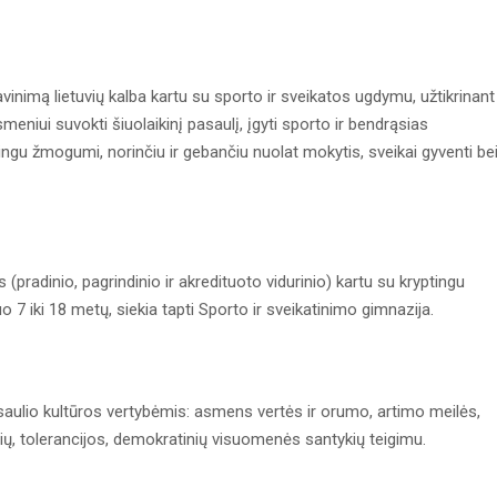
silavinimą lietuvių kalba kartu su sporto ir sveikatos ugdymu, užtikrinant
iui suvokti šiuolaikinį pasaulį, įgyti sporto ir bendrąsias
kingu žmogumi, norinčiu ir gebančiu nuolat mokytis, sveikai gyventi be
radinio, pagrindinio ir akredituoto vidurinio) kartu su kryptingu
7 iki 18 metų, siekia tapti Sporto ir sveikatinimo gimnazija.
saulio kultūros vertybėmis: asmens vertės ir orumo, artimo meilės,
sių, tolerancijos, demokratinių visuomenės santykių teigimu.