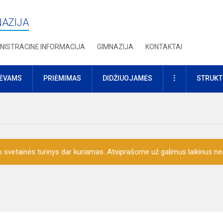
NAZIJA
NISTRACINĖ INFORMACIJA
GIMNAZIJA
KONTAKTAI
DAUGIAU
TĖVAMS
PRIĖMIMAS
DIDŽIUOJAMĖS
STRUKT
o svetainės turinys dar kuriamas. Atsiprašome už galimus laikinus nea