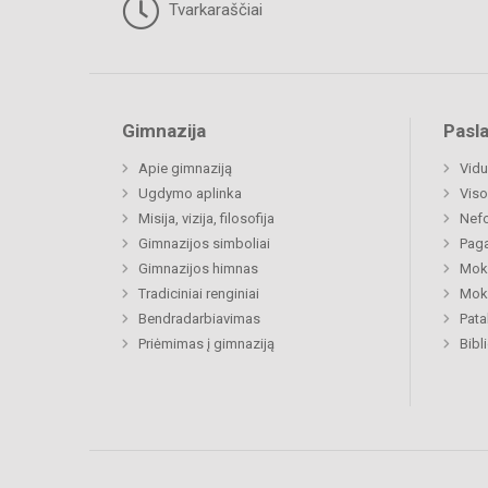
Tvarkaraščiai
Gimnazija
Pasl
Apie gimnaziją
Vidu
Ugdymo aplinka
Viso
Misija, vizija, filosofija
Nefo
Gimnazijos simboliai
Paga
Gimnazijos himnas
Moki
Tradiciniai renginiai
Moki
Bendradarbiavimas
Pat
Priėmimas į gimnaziją
Bibl