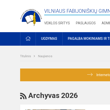
VILNIAUS FABIJONIŠKIŲ GIM
VEIKLOS SRITYS
PASLAUGOS
ADMI
PRADŽIA
UGDYMAS
PAGALBA MOKINIAMS IR 
Titulinis
Naujienos
Internet
RSS
Archyvas 2026