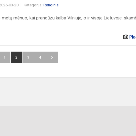
 2026-03-20
Kategorija:
Renginiai
 metų mėnuo, kai prancūzų kalba Vilniuje, o ir visoje Lietuvoje, skam
Pla
1
2
3
4