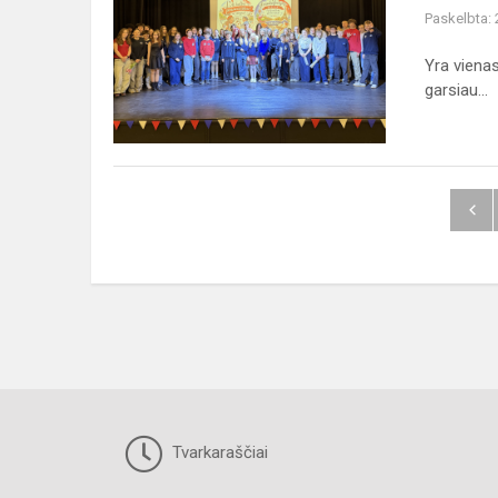
diena
Paskelbta:
Fabijoniškių
gimnazijoje
Yra vienas
garsiau...
Tvarkaraščiai