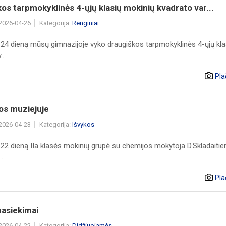
os tarpmokyklinės 4-ųjų klasių mokinių kvadrato var...
 2026-04-26
Kategorija:
Renginiai
 24 dieną mūsų gimnazijoje vyko draugiškos tarpmokyklinės 4-ųjų kla
..
Pla
os muziejuje
 2026-04-23
Kategorija:
Išvykos
 22 dieną IIa klasės mokinių grupė su chemijos mokytoja D.Skladaitie
..
Pla
pasiekimai
 2026-04-22
Kategorija:
Didžiuojamės