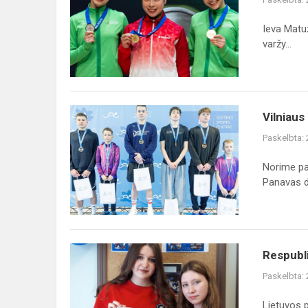
Ieva Matuz
varžy...
Vilniaus
Vilniau
miesto
Paskelbta:
plaukimo
čempionate
Norime pa
Panavas da
Respublikinis
Respubli
prancūzų
Paskelbta:
kalbos
kūrybinis
Lietuvos 