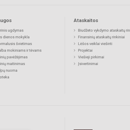
augos
Ataskaitos
rinis ugdymas
Biudžeto vykdymo ataskaitų rin
s dienos mokykla
Finansinių ataskaitų rinkiniai
rmalusis švietimas
Lėšos veiklai viešinti
lba mokiniams ir tėvams
Projektai
nių pavėžėjimas
Viešieji pirkimai
nių maitinimas
Įsivertinimai
alpų nuoma
ioteka