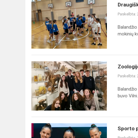
Draugiškos
Draugišk
tarpmokyklinės
Paskelbta:
4-
ųjų
Balandžio
klasių
mokinių kv.
mokinių
kvadrato
var...
Zoologijos
Zoologij
muziejuje
Paskelbta:
Balandžio
buvo Vilni.
Sporto
Sporto 
pasiekimai
Paskelbta: