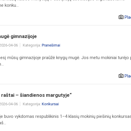
e konku...
Pla
ugė gimnazijoje
 2026-04-06
Kategorija:
Pranešimai
sį mūsų gimnazijoje praūžė knygų mugė. Jos metu mokiniai turėjo p
...
Pla
 raštai – šiandienos margutyje“
 2026-04-06
Kategorija:
Konkursai
je buvo vykdomas respublikinis 1–4 klasių mokinių piešinių konkursa
š...