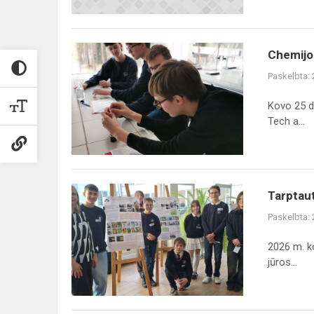
Chemijos
Chemijo
pamoka
Paskelbta:
Vilnius
Tech
Kovo 25 di
Tech a...
Tarptautinės
Tarptaut
GLOBE
Paskelbta:
programos
ir
2026 m. k
Baltijos
jūros...
jūros
projekto
met...