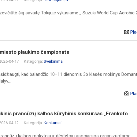
evičiūtė šią savaitę Tokijuje vykusiame ,, Suzuki World Cup Aerobic 
Pla
s miesto plaukimo čempionate
 2026-04-17
Kategorija:
Sveikinimai
sidžiaugti, kad balandžio 10–11 dienomis 3b klasės mokinys Doman
lyv...
Pla
kinis prancūzų kalbos kūrybinis konkursas „Frankofo...
 2026-04-12
Kategorija:
Konkursai
prancūzų kalbos mokytojų ir dėstytojų asociacijos organizuotame