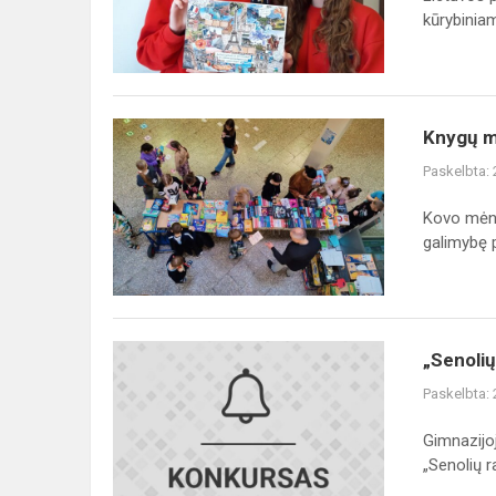
konkursas
kūrybiniam
„Frankofo...
Knygų
Knygų m
mugė
Paskelbta:
gimnazijoje
Kovo mėne
galimybę p
„Senolių
„Senolių
raštai
Paskelbta:
–
šiandienos
Gimnazijo
margutyje“
„Senolių ra