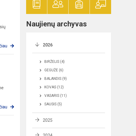
Naujienų archyvas
sių
2026
čiau
BIRŽELIS (4)
GEGUŽĖ (6)
BALANDIS (9)
ne
KOVAS (12)
VASARIS (11)
SAUSIS (5)
čiau
2025
2024