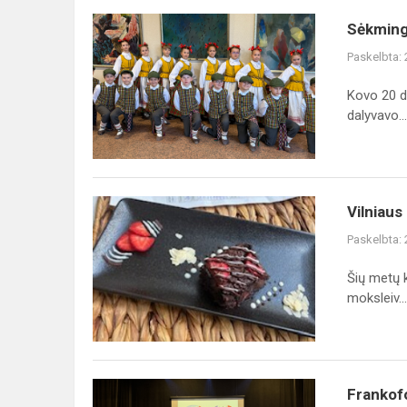
Sėkmingas
Sėkminga
„Gojelis“
Paskelbta:
pasirodymas
Lietuvos
Kovo 20 di
moksleivių
dalyvavo...
dainų
š...
Vilniaus
Vilniaus
miesto
Paskelbta:
technologijų
olimpiadoje
Šių metų k
„Žemės
moksleiv...
ritmu“
Frankofonijos
Frankofo