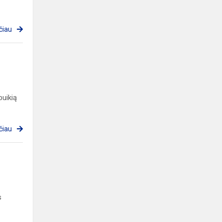
čiau
uikią
čiau
s