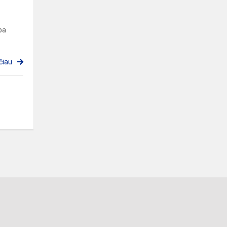
ba
čiau