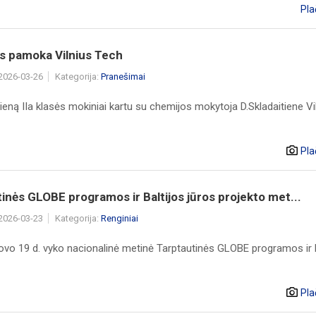
Pla
s pamoka Vilnius Tech
 2026-03-26
Kategorija:
Pranešimai
eną IIa klasės mokiniai kartu su chemijos mokytoja D.Skladaitiene Vi
Pla
inės GLOBE programos ir Baltijos jūros projekto met...
 2026-03-23
Kategorija:
Renginiai
ovo 19 d. vyko nacionalinė metinė Tarptautinės GLOBE programos ir B
Pla