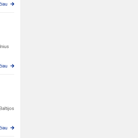
čiau
lnius
čiau
altijos
čiau