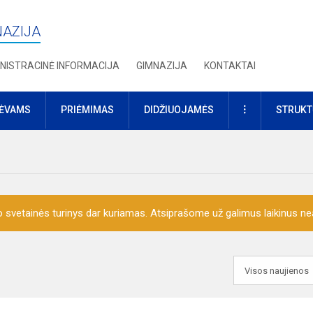
NAZIJA
NISTRACINĖ INFORMACIJA
GIMNAZIJA
KONTAKTAI
DAUGIAU
TĖVAMS
PRIĖMIMAS
DIDŽIUOJAMĖS
STRUKT
o svetainės turinys dar kuriamas. Atsiprašome už galimus laikinus nea