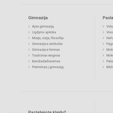
Gimnazija
Pasl
Apie gimnaziją
Vidu
Ugdymo aplinka
Viso
Misija, vizija, filosofija
Nefo
Gimnazijos simboliai
Paga
Gimnazijos himnas
Moki
Tradiciniai renginiai
Moki
Bendradarbiavimas
Pat
Priėmimas į gimnaziją
Bibl
Pastebėjote klaidų?