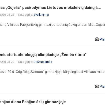
s „Gojelis“ pasirodymas Lietuvos moksleivių dainų š...
 2026-03-23
Kategorija:
Sveikinimai
eną Vilniaus Fabijoniškių gimnazijos tautinių šokių ansamblis „Gojeli
Pla
 miesto technologijų olimpiadoje „Žemės ritmu“
 2026-03-23
Kategorija:
Didžiuojamės
ovo 20 d. Grigiškių „Šviesos“ gimnazijoje kūrybingiausi Vilniaus mies
Pla
nijos diena Fabijoniškių gimnazijoje