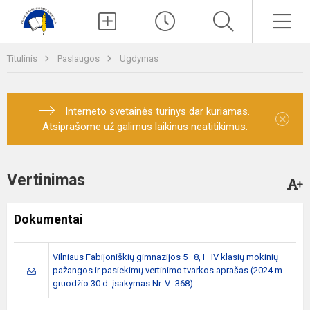
Paieška
Men
Titulinis
Paslaugos
Ugdymas
Interneto svetainės turinys dar kuriamas.
×
Atsiprašome už galimus laikinus neatitikimus.
Vertinimas
Dokumentai
Vilniaus Fabijoniškių gimnazijos 5–8, I–IV klasių mokinių
pažangos ir pasiekimų vertinimo tvarkos aprašas (2024 m.
gruodžio 30 d. įsakymas Nr. V- 368)