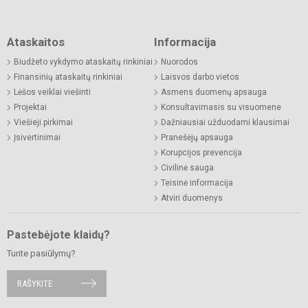
Ataskaitos
Informacija
Biudžeto vykdymo ataskaitų rinkiniai
Nuorodos
Finansinių ataskaitų rinkiniai
Laisvos darbo vietos
Lėšos veiklai viešinti
Asmens duomenų apsauga
Projektai
Konsultavimasis su visuomene
Viešieji pirkimai
Dažniausiai užduodami klausimai
Įsivertinimai
Pranešėjų apsauga
Korupcijos prevencija
Civilinė sauga
Teisinė informacija
Atviri duomenys
Pastebėjote klaidų?
Turite pasiūlymų?
RAŠYKITE