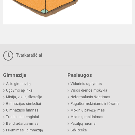
Tvarkaraščiai
Gimnazija
Paslaugos
Apie gimnaziją
Vidurinis ugdymas
Ugdymo aplinka
Visos dienos mokykla
Misija, vizija, filosofija
Neformalusis švietimas
Gimnazijos simboliai
Pagalba mokiniams ir tėvams
Gimnazijos himnas
Mokinių pavėžėjimas
Tradiciniai renginiai
Mokinių maitinimas
Bendradarbiavimas
Patalpų nuoma
Priėmimas į gimnaziją
Biblioteka