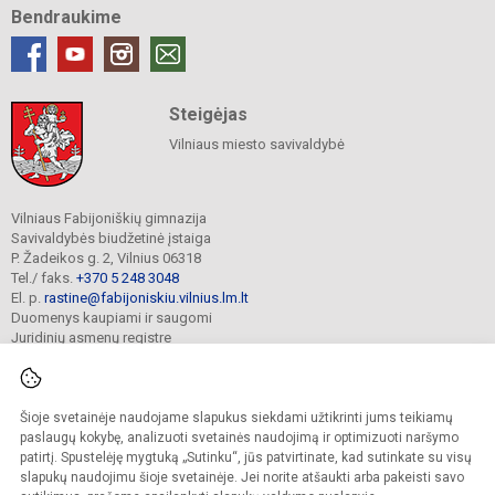
Bendraukime
Steigėjas
Vilniaus miesto savivaldybė
Vilniaus Fabijoniškių gimnazija
Savivaldybės biudžetinė įstaiga
P. Žadeikos g. 2, Vilnius 06318
Tel./ faks.
+370 5 248 3048
El. p.
rastine@fabijoniskiu.vilnius.lm.lt
Duomenys kaupiami ir saugomi
Juridinių asmenų registre
Įmonės kodas 190003851
Šioje svetainėje naudojame slapukus siekdami užtikrinti jums teikiamų
© 2025. Vilniaus Fabijoniškių gimnazija. Visos teisės saugomos.
paslaugų kokybę, analizuoti svetainės naudojimą ir optimizuoti naršymo
Kopijuoti turinį be raštiško įstaigos administracijos sutikimo griežtai draudžiama.
patirtį. Spustelėję mygtuką „Sutinku“, jūs patvirtinate, kad sutinkate su visų
slapukų naudojimu šioje svetainėje. Jei norite atšaukti arba pakeisti savo
Prieinamumo paraiška
Slapukų valdymas