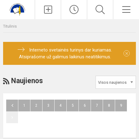
Paieška
Men
Titulinis
Interneto svetainės turinys dar kuriamas.
×
Atsiprašome už galimus laikinus neatitikimus.
RSS
Naujienos
1
2
3
4
5
6
7
8
9