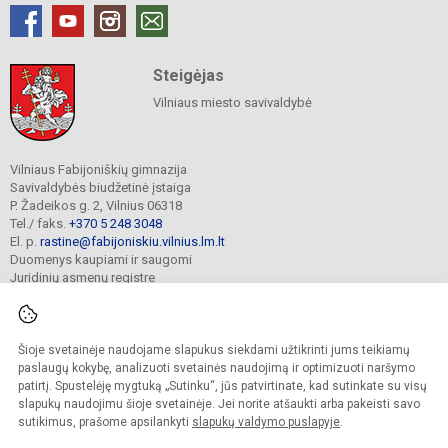
Steigėjas
Vilniaus miesto savivaldybė
Vilniaus Fabijoniškių gimnazija
Savivaldybės biudžetinė įstaiga
P. Žadeikos g. 2, Vilnius 06318
Tel./ faks.
+370 5 248 3048
El. p.
rastine@fabijoniskiu.vilnius.lm.lt
Duomenys kaupiami ir saugomi
Juridinių asmenų registre
Įmonės kodas 190003851
Šioje svetainėje naudojame slapukus siekdami užtikrinti jums teikiamų
© 2025. Vilniaus Fabijoniškių gimnazija. Visos teisės saugomos.
paslaugų kokybę, analizuoti svetainės naudojimą ir optimizuoti naršymo
Kopijuoti turinį be raštiško įstaigos administracijos sutikimo griežtai draudžiama.
patirtį. Spustelėję mygtuką „Sutinku“, jūs patvirtinate, kad sutinkate su visų
slapukų naudojimu šioje svetainėje. Jei norite atšaukti arba pakeisti savo
Prieinamumo paraiška
Slapukų valdymas
sutikimus, prašome apsilankyti
slapukų valdymo puslapyje
.
Mes kuriame mokykloms