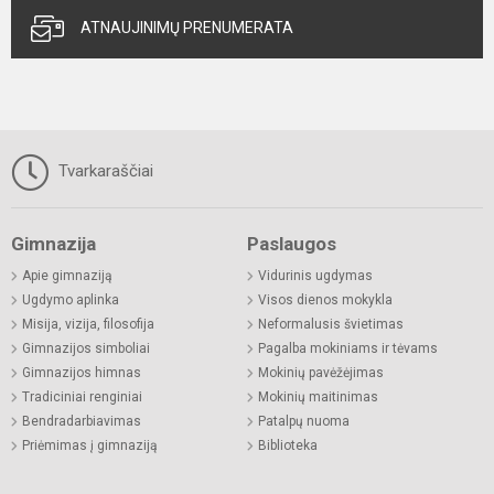
ATNAUJINIMŲ PRENUMERATA
Tvarkaraščiai
Gimnazija
Paslaugos
Apie gimnaziją
Vidurinis ugdymas
Ugdymo aplinka
Visos dienos mokykla
Misija, vizija, filosofija
Neformalusis švietimas
Gimnazijos simboliai
Pagalba mokiniams ir tėvams
Gimnazijos himnas
Mokinių pavėžėjimas
Tradiciniai renginiai
Mokinių maitinimas
Bendradarbiavimas
Patalpų nuoma
Priėmimas į gimnaziją
Biblioteka