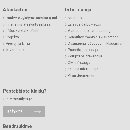
Ataskaitos
Informacija
Biudžeto vykdymo ataskaitų rinkiniai
Nuorodos
Finansinių ataskaitų rinkiniai
Laisvos darbo vietos
Lėšos veiklai viešinti
Asmens duomenų apsauga
Projektai
Konsultavimasis su visuomene
Viešieji pirkimai
Dažniausiai užduodami klausimai
Įsivertinimai
Pranešėjų apsauga
Korupcijos prevencija
Civilinė sauga
Teisinė informacija
Atviri duomenys
Pastebėjote klaidų?
Turite pasiūlymų?
RAŠYKITE
Bendraukime