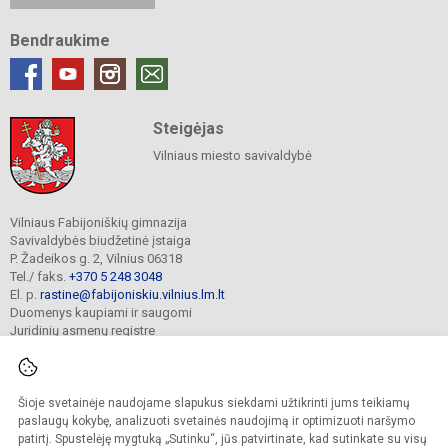
Bendraukime
Steigėjas
Vilniaus miesto savivaldybė
Vilniaus Fabijoniškių gimnazija
Savivaldybės biudžetinė įstaiga
P. Žadeikos g. 2, Vilnius 06318
Tel./ faks.
+370 5 248 3048
El. p.
rastine@fabijoniskiu.vilnius.lm.lt
Duomenys kaupiami ir saugomi
Juridinių asmenų registre
Įmonės kodas 190003851
Šioje svetainėje naudojame slapukus siekdami užtikrinti jums teikiamų
© 2025. Vilniaus Fabijoniškių gimnazija. Visos teisės saugomos.
paslaugų kokybę, analizuoti svetainės naudojimą ir optimizuoti naršymo
Kopijuoti turinį be raštiško įstaigos administracijos sutikimo griežtai draudžiama.
patirtį. Spustelėję mygtuką „Sutinku“, jūs patvirtinate, kad sutinkate su visų