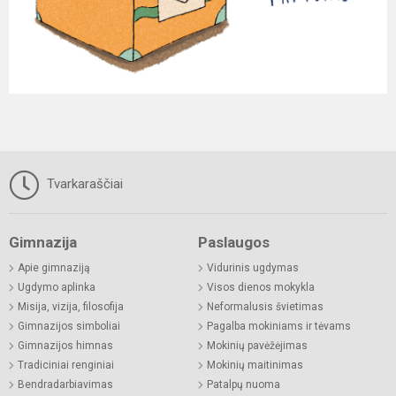
Tvarkaraščiai
Gimnazija
Paslaugos
Apie gimnaziją
Vidurinis ugdymas
Ugdymo aplinka
Visos dienos mokykla
Misija, vizija, filosofija
Neformalusis švietimas
Gimnazijos simboliai
Pagalba mokiniams ir tėvams
Gimnazijos himnas
Mokinių pavėžėjimas
Tradiciniai renginiai
Mokinių maitinimas
Bendradarbiavimas
Patalpų nuoma