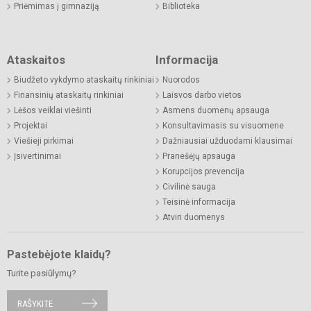
Priėmimas į gimnaziją
Biblioteka
Ataskaitos
Informacija
Biudžeto vykdymo ataskaitų rinkiniai
Nuorodos
Finansinių ataskaitų rinkiniai
Laisvos darbo vietos
Lėšos veiklai viešinti
Asmens duomenų apsauga
Projektai
Konsultavimasis su visuomene
Viešieji pirkimai
Dažniausiai užduodami klausimai
Įsivertinimai
Pranešėjų apsauga
Korupcijos prevencija
Civilinė sauga
Teisinė informacija
Atviri duomenys
Pastebėjote klaidų?
Turite pasiūlymų?
RAŠYKITE