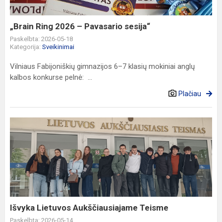
sesija“
„Brain Ring 2026 – Pavasario sesija“
Paskelbta: 2026-05-18
Kategorija:
Sveikinimai
Vilniaus Fabijoniškių gimnazijos 6–7 klasių mokiniai anglų
kalbos konkurse pelnė: ...
Plačiau
Išvyka
Lietuvos
Aukščiausiajame
Teisme
Išvyka Lietuvos Aukščiausiajame Teisme
Paskelbta: 2026-05-14