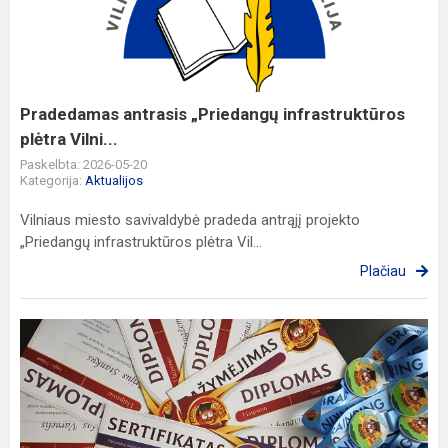
infrastruktūros
plėtra
Vilni...
Pradedamas antrasis „Priedangų infrastruktūros
plėtra Vilni...
Paskelbta: 2026-05-20
Kategorija:
Aktualijos
Vilniaus miesto savivaldybė pradeda antrąjį projekto
„Priedangų infrastruktūros plėtra Vil...
Plačiau
„Brain
Ring
2026
–
Pavasario