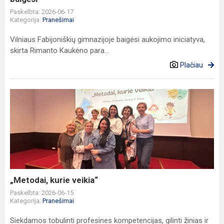
Paskelbta: 2026-06-17
Kategorija:
Pranešimai
Vilniaus Fabijoniškių gimnazijoje baigėsi aukojimo iniciatyva,
skirta Rimanto Kaukėno para...
Plačiau
„Metodai,
kurie
veikia“
„Metodai, kurie veikia“
Paskelbta: 2026-06-15
Kategorija:
Pranešimai
Siekdamos tobulinti profesines kompetencijas, gilinti žinias ir