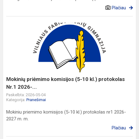
Plačiau
Mokinių
priėmimo
komisijos
(5-
10
kl.)
protokolas
Nr.1
Mokinių priėmimo komisijos (5-10 kl.) protokolas
2026-...
Nr.1 2026-...
Paskelbta: 2026-05-04
Kategorija:
Pranešimai
Mokiniu priemimo komisijos (5-10 kl.) protokolas nr1 2026-
2027 m. m.
Plačiau