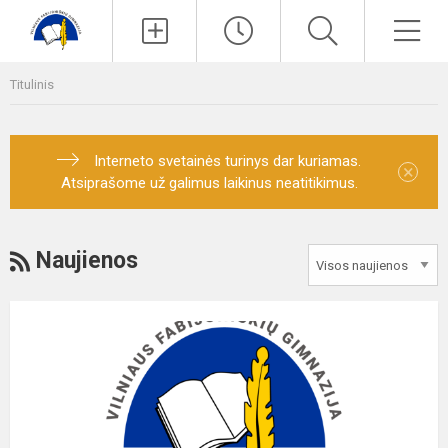
Paieška
Men
Titulinis
Interneto svetainės turinys dar kuriamas.
×
Atsiprašome už galimus laikinus neatitikimus.
RSS
Naujienos
Mokinių
priėmimo
komisijos
(5-
11