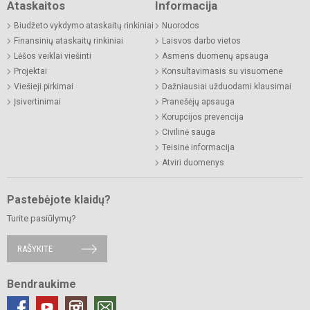
Ataskaitos
Informacija
Biudžeto vykdymo ataskaitų rinkiniai
Nuorodos
Finansinių ataskaitų rinkiniai
Laisvos darbo vietos
Lėšos veiklai viešinti
Asmens duomenų apsauga
Projektai
Konsultavimasis su visuomene
Viešieji pirkimai
Dažniausiai užduodami klausimai
Įsivertinimai
Pranešėjų apsauga
Korupcijos prevencija
Civilinė sauga
Teisinė informacija
Atviri duomenys
Pastebėjote klaidų?
Turite pasiūlymų?
RAŠYKITE
Bendraukime