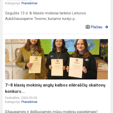
Kategorija:
Pranešimai
Gegužės 13 d. Ib klasės mokiniai lankėsi Lietuvos
Aukščiausiajame Teisme, kuriame turėjo p...
Plačiau
7–
8
klasių
mokinių
anglų
kalbos
eilėraščių
skaitovų
7–8 klasių mokinių anglų kalbos eilėraščių skaitovų
konkurs...
konkurs...
Paskelbta: 2026-05-05
Kategorija:
Pranešimai
Džiaugiamės ir didžiuojamės mūsų mokinių pasiekimais!