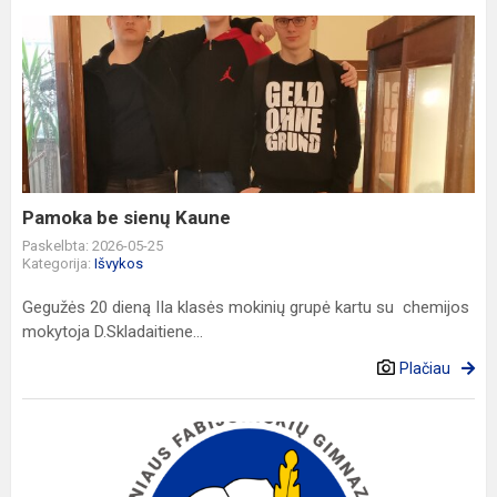
Pamoka
be
sienų
Kaune
Pamoka be sienų Kaune
Paskelbta: 2026-05-25
Kategorija:
Išvykos
Gegužės 20 dieną IIa klasės mokinių grupė kartu su chemijos
mokytoja D.Skladaitiene...
Plačiau
Pradedamas
antrasis
„Priedangų