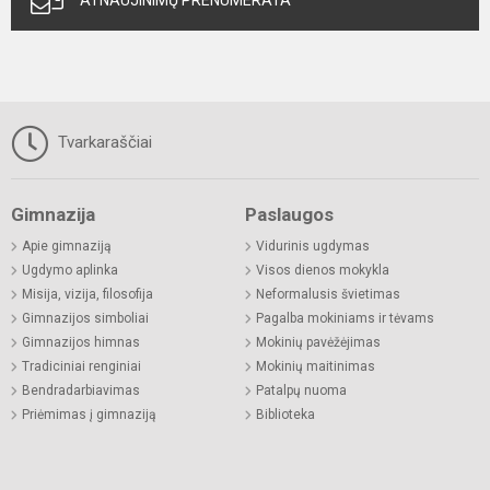
ATNAUJINIMŲ PRENUMERATA
Tvarkaraščiai
Gimnazija
Paslaugos
Apie gimnaziją
Vidurinis ugdymas
Ugdymo aplinka
Visos dienos mokykla
Misija, vizija, filosofija
Neformalusis švietimas
Gimnazijos simboliai
Pagalba mokiniams ir tėvams
Gimnazijos himnas
Mokinių pavėžėjimas
Tradiciniai renginiai
Mokinių maitinimas
Bendradarbiavimas
Patalpų nuoma
Priėmimas į gimnaziją
Biblioteka