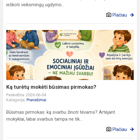
ieškoti veiksmingų ugdymo...
Plačiau
Ką
turėtų
mokėti
būsimas
pirmokas?
Ką turėtų mokėti būsimas pirmokas?
Paskelbta: 2026-06-04
Kategorija:
Pranešimai
Būsimas pirmokas: ką svarbu žinoti tėvams? Artėjant
mokyklai, labai svarbus tampa ne tik...
Plačiau