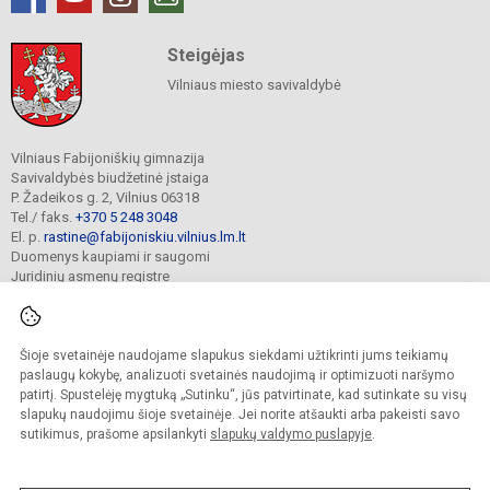
Steigėjas
Vilniaus miesto savivaldybė
Vilniaus Fabijoniškių gimnazija
Savivaldybės biudžetinė įstaiga
P. Žadeikos g. 2, Vilnius 06318
Tel./ faks.
+370 5 248 3048
El. p.
rastine@fabijoniskiu.vilnius.lm.lt
Duomenys kaupiami ir saugomi
Juridinių asmenų registre
Įmonės kodas 190003851
Šioje svetainėje naudojame slapukus siekdami užtikrinti jums teikiamų
© 2025. Vilniaus Fabijoniškių gimnazija. Visos teisės saugomos.
paslaugų kokybę, analizuoti svetainės naudojimą ir optimizuoti naršymo
Kopijuoti turinį be raštiško įstaigos administracijos sutikimo griežtai draudžiama.
patirtį. Spustelėję mygtuką „Sutinku“, jūs patvirtinate, kad sutinkate su visų
slapukų naudojimu šioje svetainėje. Jei norite atšaukti arba pakeisti savo
Prieinamumo paraiška
Slapukų valdymas
sutikimus, prašome apsilankyti
slapukų valdymo puslapyje
.
Mes kuriame mokykloms
SVETAINESMOKYKLOMS.LT