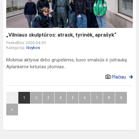
tyrinėk,
aprašyk“
„Vilniaus skulptūros: atrask, tyrinėk, aprašyk“
Paskelbta: 2026-04-30
Kategorija:
Išvykos
Mokiniai aktyviai dirbo grupelėmis, buvo smalsūs ir įsitraukę.
Aplankėme keturias įdomias...
Plačiau
1
2
3
4
5
6
7
8
9