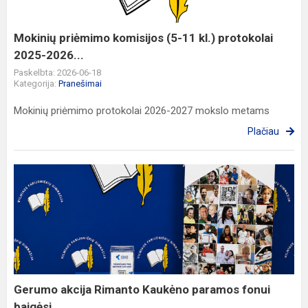
kl.)
protokolai
2025-
Mokinių priėmimo komisijos (5-11 kl.) protokolai
2026...
2025-2026...
Paskelbta: 2026-06-18
Kategorija:
Pranešimai
Mokinių priėmimo protokolai 2026-2027 mokslo metams
Plačiau
Gerumo
akcija
Rimanto
Kaukėno
paramos
fonui
baigėsi
Gerumo akcija Rimanto Kaukėno paramos fonui
baigėsi