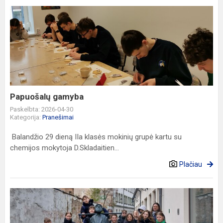
Papuošalų
gamyba
Papuošalų gamyba
Paskelbta: 2026-04-30
Kategorija:
Pranešimai
Balandžio 29 dieną IIa klasės mokinių grupė kartu su
chemijos mokytoja D.Skladaitien...
Plačiau
„Vilniaus
skulptūros:
atrask,