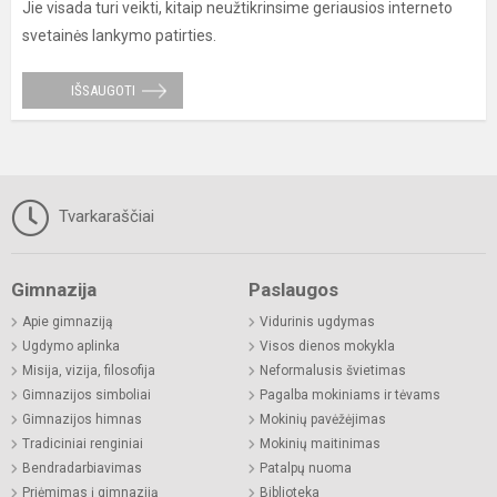
Jie visada turi veikti, kitaip neužtikrinsime geriausios interneto
svetainės lankymo patirties.
IŠSAUGOTI
Tvarkaraščiai
Gimnazija
Paslaugos
Apie gimnaziją
Vidurinis ugdymas
Ugdymo aplinka
Visos dienos mokykla
Misija, vizija, filosofija
Neformalusis švietimas
Gimnazijos simboliai
Pagalba mokiniams ir tėvams
Gimnazijos himnas
Mokinių pavėžėjimas
Tradiciniai renginiai
Mokinių maitinimas
Bendradarbiavimas
Patalpų nuoma
Priėmimas į gimnaziją
Biblioteka