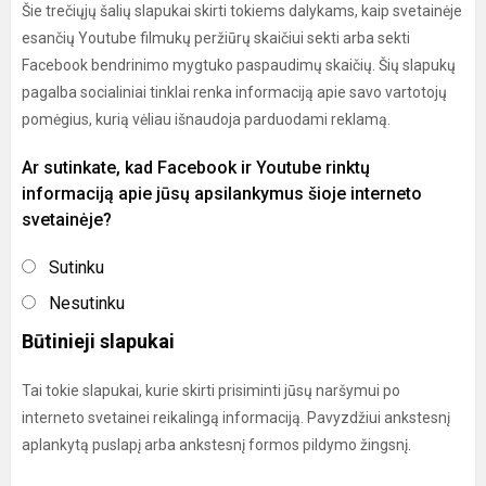
Šie trečiųjų šalių slapukai skirti tokiems dalykams, kaip svetainėje
esančių Youtube filmukų peržiūrų skaičiui sekti arba sekti
Facebook bendrinimo mygtuko paspaudimų skaičių. Šių slapukų
pagalba socialiniai tinklai renka informaciją apie savo vartotojų
pomėgius, kurią vėliau išnaudoja parduodami reklamą.
Ar sutinkate, kad Facebook ir Youtube rinktų
informaciją apie jūsų apsilankymus šioje interneto
svetainėje?
Sutinku
Nesutinku
Būtinieji slapukai
Tai tokie slapukai, kurie skirti prisiminti jūsų naršymui po
interneto svetainei reikalingą informaciją. Pavyzdžiui ankstesnį
aplankytą puslapį arba ankstesnį formos pildymo žingsnį.