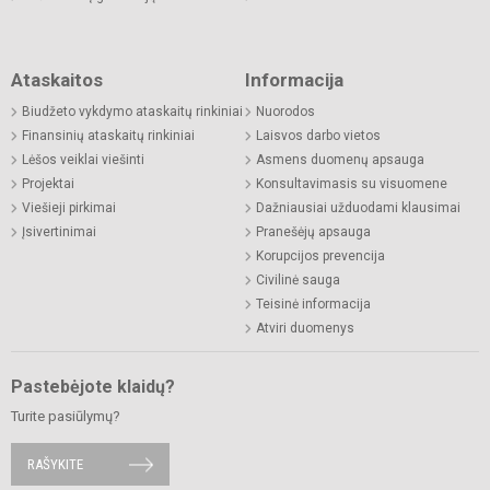
Ataskaitos
Informacija
Biudžeto vykdymo ataskaitų rinkiniai
Nuorodos
Finansinių ataskaitų rinkiniai
Laisvos darbo vietos
Lėšos veiklai viešinti
Asmens duomenų apsauga
Projektai
Konsultavimasis su visuomene
Viešieji pirkimai
Dažniausiai užduodami klausimai
Įsivertinimai
Pranešėjų apsauga
Korupcijos prevencija
Civilinė sauga
Teisinė informacija
Atviri duomenys
Pastebėjote klaidų?
Turite pasiūlymų?
RAŠYKITE