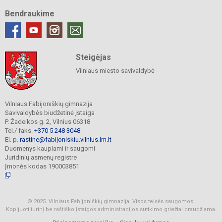
Bendraukime
Steigėjas
Vilniaus miesto savivaldybė
Vilniaus Fabijoniškių gimnazija
Savivaldybės biudžetinė įstaiga
P. Žadeikos g. 2, Vilnius 06318
Tel./ faks.
+370 5 248 3048
El. p.
rastine@fabijoniskiu.vilnius.lm.lt
Duomenys kaupiami ir saugomi
Juridinių asmenų registre
Įmonės kodas 190003851
© 2025. Vilniaus Fabijoniškių gimnazija. Visos teisės saugomos.
Kopijuoti turinį be raštiško įstaigos administracijos sutikimo griežtai draudžiama.