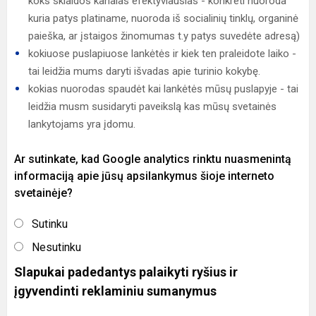
koks sklaidos kanalas efektyviausias - konkreti nuoroda
kuria patys platiname, nuoroda iš socialinių tinklų, organinė
paieška, ar įstaigos žinomumas t.y patys suvedėte adresą)
kokiuose puslapiuose lankėtės ir kiek ten praleidote laiko -
tai leidžia mums daryti išvadas apie turinio kokybę.
kokias nuorodas spaudėt kai lankėtės mūsų puslapyje - tai
leidžia musm susidaryti paveikslą kas mūsų svetainės
lankytojams yra įdomu.
Ar sutinkate, kad Google analytics rinktu nuasmenintą
informaciją apie jūsų apsilankymus šioje interneto
svetainėje?
Sutinku
Nesutinku
Slapukai padedantys palaikyti ryšius ir
įgyvendinti reklaminiu sumanymus