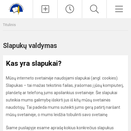
Paieška
Men
Titulinis
Slapukų valdymas
Kas yra slapukai?
Mūsų interneto svetainėje naudojami slapukai (angl. cookies).
Slapukas – tai mažas tekstinis failas, įrašomas į jūsų kompiuterį,
planšetę ar telefoną jums apsilankius svetainėje. Šie slapukai
suteikia mums galimybę išskirti jus iš kitų mūsų svetainės
naudotojų. Tai padeda mums suteikti jums gerą patirtį naršant
mūsų svetainėje, o mums leidžia tobulinti savo svetainę.
Šiame puslapyje esame aprašę kokius konkrečius slapukus