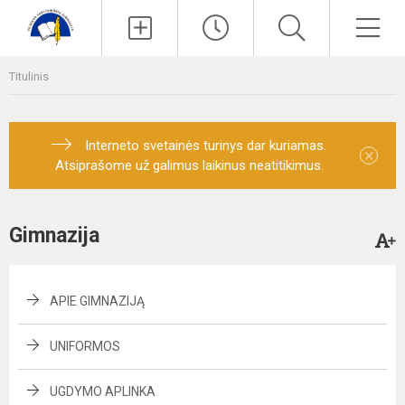
Paieška
Men
Titulinis
Interneto svetainės turinys dar kuriamas.
×
Atsiprašome už galimus laikinus neatitikimus.
Gimnazija
APIE GIMNAZIJĄ
UNIFORMOS
UGDYMO APLINKA