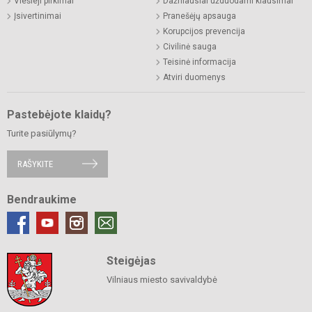
Viešieji pirkimai
Dažniausiai užduodami klausimai
Įsivertinimai
Pranešėjų apsauga
Korupcijos prevencija
Civilinė sauga
Teisinė informacija
Atviri duomenys
Pastebėjote klaidų?
Turite pasiūlymų?
RAŠYKITE
Bendraukime
Steigėjas
Vilniaus miesto savivaldybė