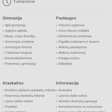
Tvarkaraščiai
Gimnazija
Paslaugos
Apie gimnaziją
Vidurinis ugdymas
Ugdymo aplinka
Visos dienos mokykla
Misija, vizija, filosofija
Neformalusis švietimas
Gimnazijos simboliai
Pagalba mokiniams ir tėvams
Gimnazijos himnas
Mokinių pavėžėjimas
Tradiciniai renginiai
Mokinių maitinimas
Bendradarbiavimas
Patalpų nuoma
Priėmimas į gimnaziją
Biblioteka
Ataskaitos
Informacija
Biudžeto vykdymo ataskaitų rinkiniai
Nuorodos
Finansinių ataskaitų rinkiniai
Laisvos darbo vietos
Lėšos veiklai viešinti
Asmens duomenų apsauga
Projektai
Konsultavimasis su visuomene