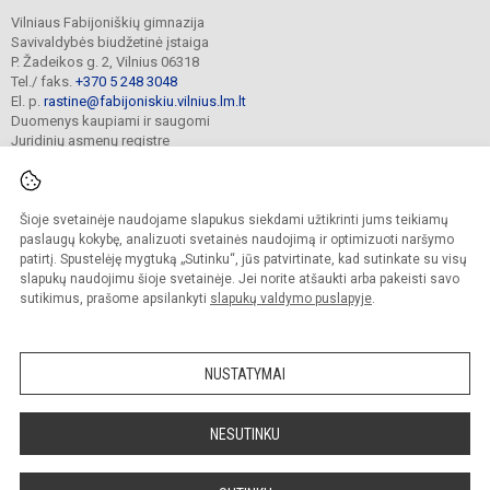
Vilniaus Fabijoniškių gimnazija
Savivaldybės biudžetinė įstaiga
P. Žadeikos g. 2, Vilnius 06318
Tel./ faks.
+370 5 248 3048
El. p.
rastine@fabijoniskiu.vilnius.lm.lt
Duomenys kaupiami ir saugomi
Juridinių asmenų registre
Įmonės kodas 190003851
Šioje svetainėje naudojame slapukus siekdami užtikrinti jums teikiamų
© 2025. Vilniaus Fabijoniškių gimnazija. Visos teisės saugomos.
paslaugų kokybę, analizuoti svetainės naudojimą ir optimizuoti naršymo
Kopijuoti turinį be raštiško įstaigos administracijos sutikimo griežtai draudžiama.
patirtį. Spustelėję mygtuką „Sutinku“, jūs patvirtinate, kad sutinkate su visų
slapukų naudojimu šioje svetainėje. Jei norite atšaukti arba pakeisti savo
Prieinamumo paraiška
Slapukų valdymas
sutikimus, prašome apsilankyti
slapukų valdymo puslapyje
.
Mes kuriame mokykloms
SVETAINESMOKYKLOMS.LT
NUSTATYMAI
NESUTINKU