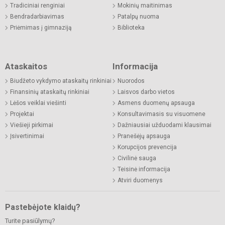
Tradiciniai renginiai
Mokinių maitinimas
Bendradarbiavimas
Patalpų nuoma
Priėmimas į gimnaziją
Biblioteka
Ataskaitos
Informacija
Biudžeto vykdymo ataskaitų rinkiniai
Nuorodos
Finansinių ataskaitų rinkiniai
Laisvos darbo vietos
Lėšos veiklai viešinti
Asmens duomenų apsauga
Projektai
Konsultavimasis su visuomene
Viešieji pirkimai
Dažniausiai užduodami klausimai
Įsivertinimai
Pranešėjų apsauga
Korupcijos prevencija
Civilinė sauga
Teisinė informacija
Atviri duomenys
Pastebėjote klaidų?
Turite pasiūlymų?