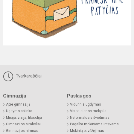
Tvarkaraščiai
Gimnazija
Paslaugos
Apie gimnaziją
Vidurinis ugdymas
Ugdymo aplinka
Visos dienos mokykla
Misija, vizija, filosofija
Neformalusis švietimas
Gimnazijos simboliai
Pagalba mokiniams ir tėvams
Gimnazijos himnas
Mokinių pavėžėjimas