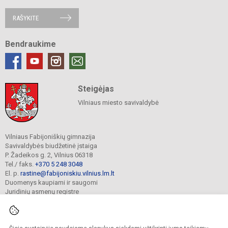
RAŠYKITE
Bendraukime
Steigėjas
Vilniaus miesto savivaldybė
Vilniaus Fabijoniškių gimnazija
Savivaldybės biudžetinė įstaiga
P. Žadeikos g. 2, Vilnius 06318
Tel./ faks.
+370 5 248 3048
El. p.
rastine@fabijoniskiu.vilnius.lm.lt
Duomenys kaupiami ir saugomi
Juridinių asmenų registre
Įmonės kodas 190003851