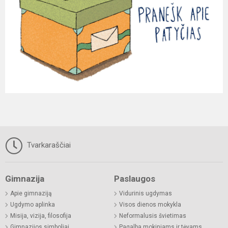
Tvarkaraščiai
Gimnazija
Paslaugos
Apie gimnaziją
Vidurinis ugdymas
Ugdymo aplinka
Visos dienos mokykla
Misija, vizija, filosofija
Neformalusis švietimas
Gimnazijos simboliai
Pagalba mokiniams ir tėvams