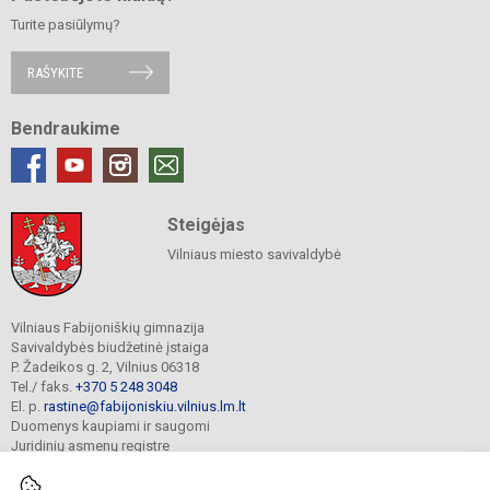
Turite pasiūlymų?
RAŠYKITE
Bendraukime
Steigėjas
Vilniaus miesto savivaldybė
Vilniaus Fabijoniškių gimnazija
Savivaldybės biudžetinė įstaiga
P. Žadeikos g. 2, Vilnius 06318
Tel./ faks.
+370 5 248 3048
El. p.
rastine@fabijoniskiu.vilnius.lm.lt
Duomenys kaupiami ir saugomi
Juridinių asmenų registre
Įmonės kodas 190003851