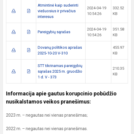
Atmintinė kaip suderinti
2024-04-19
332.52
viešuosius ir privačius
10:54:26
KB
interesus
2024-04-19
351.58
Pareigybių sąrašas
10:54:26
KB
Dovanų politikos aprašas
455.97
2025-10-20 V-310
KB
STT tikrinamas pareigybių
210.35
sąrašas 2025 m. gruodžio
KB
1 d. V - 373
Informacija apie gautus korupcinio pobūdžio
nusikalstamos veikos pranešimus:
2023 m. – negautas nei vienas pranešimas;
2022 m. – negautas nei vienas pranešimas.