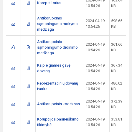
2024-04-19
103.64
Korepetitorius
10:54:26
KB
Antikorupcinio
2024-04-19
598.65
sąmoningumo mokymo
10:54:26
KB
medžiaga
Antikorupcinio
2024-04-19
361.66
sąmoningumo didinimo
10:54:26
KB
medžiaga
Kaip elgiamės gavę
2024-04-19
367.34
dovaną
10:54:26
KB
Reprezentacinių dovanų
2024-04-19
486.02
tvarka
10:54:26
KB
2024-04-19
372.39
Antikorupcinis kodeksas
10:54:26
KB
Korupcijos pasireiškimo
2024-04-19
353.81
tikimybė
10:54:26
KB