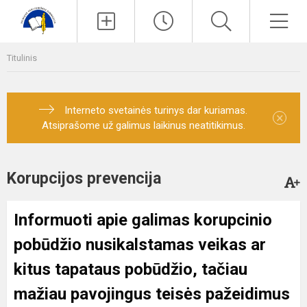
Paieška
Men
Titulinis
Interneto svetainės turinys dar kuriamas.
×
Atsiprašome už galimus laikinus neatitikimus.
Korupcijos prevencija
Informuoti apie galimas korupcinio
pobūdžio nusikalstamas veikas ar
kitus tapataus pobūdžio, tačiau
mažiau pavojingus teisės pažeidimus