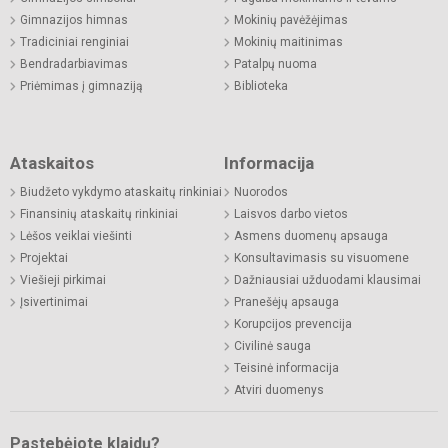
Gimnazijos himnas
Mokinių pavėžėjimas
Tradiciniai renginiai
Mokinių maitinimas
Bendradarbiavimas
Patalpų nuoma
Priėmimas į gimnaziją
Biblioteka
Ataskaitos
Informacija
Biudžeto vykdymo ataskaitų rinkiniai
Nuorodos
Finansinių ataskaitų rinkiniai
Laisvos darbo vietos
Lėšos veiklai viešinti
Asmens duomenų apsauga
Projektai
Konsultavimasis su visuomene
Viešieji pirkimai
Dažniausiai užduodami klausimai
Įsivertinimai
Pranešėjų apsauga
Korupcijos prevencija
Civilinė sauga
Teisinė informacija
Atviri duomenys
Pastebėjote klaidų?