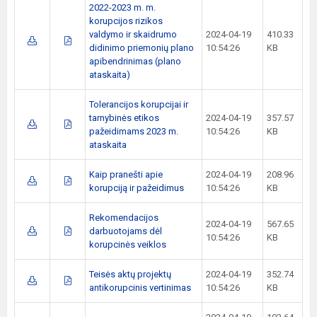
2022-2023 m. m.
korupcijos rizikos
valdymo ir skaidrumo
2024-04-19
410.33
didinimo priemonių plano
10:54:26
KB
apibendrinimas (plano
ataskaita)
Tolerancijos korupcijai ir
tarnybinės etikos
2024-04-19
357.57
pažeidimams 2023 m.
10:54:26
KB
ataskaita
Kaip pranešti apie
2024-04-19
208.96
korupciją ir pažeidimus
10:54:26
KB
Rekomendacijos
2024-04-19
567.65
darbuotojams dėl
10:54:26
KB
korupcinės veiklos
Teisės aktų projektų
2024-04-19
352.74
antikorupcinis vertinimas
10:54:26
KB