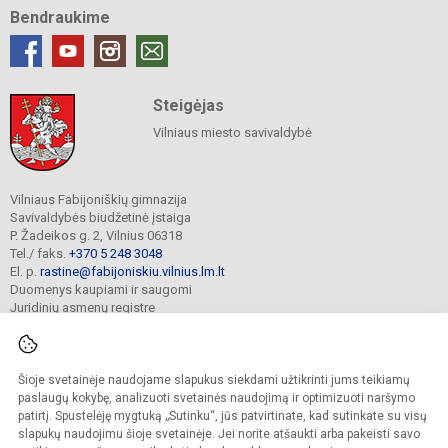
Bendraukime
Steigėjas
Vilniaus miesto savivaldybė
Vilniaus Fabijoniškių gimnazija
Savivaldybės biudžetinė įstaiga
P. Žadeikos g. 2, Vilnius 06318
Tel./ faks.
+370 5 248 3048
El. p.
rastine@fabijoniskiu.vilnius.lm.lt
Duomenys kaupiami ir saugomi
Juridinių asmenų registre
Įmonės kodas 190003851
Šioje svetainėje naudojame slapukus siekdami užtikrinti jums teikiamų
© 2025. Vilniaus Fabijoniškių gimnazija. Visos teisės saugomos.
paslaugų kokybę, analizuoti svetainės naudojimą ir optimizuoti naršymo
Kopijuoti turinį be raštiško įstaigos administracijos sutikimo griežtai draudžiama.
patirtį. Spustelėję mygtuką „Sutinku“, jūs patvirtinate, kad sutinkate su visų
slapukų naudojimu šioje svetainėje. Jei norite atšaukti arba pakeisti savo
Prieinamumo paraiška
Slapukų valdymas