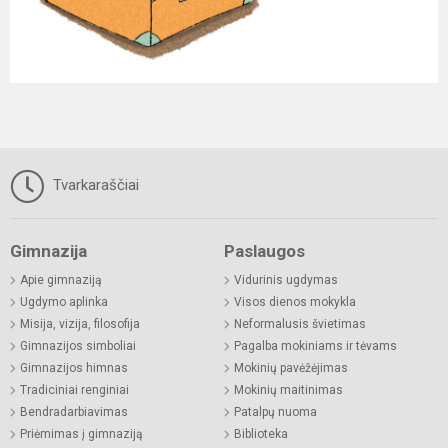
Tvarkaraščiai
Gimnazija
Paslaugos
Apie gimnaziją
Vidurinis ugdymas
Ugdymo aplinka
Visos dienos mokykla
Misija, vizija, filosofija
Neformalusis švietimas
Gimnazijos simboliai
Pagalba mokiniams ir tėvams
Gimnazijos himnas
Mokinių pavėžėjimas
Tradiciniai renginiai
Mokinių maitinimas
Bendradarbiavimas
Patalpų nuoma
Priėmimas į gimnaziją
Biblioteka