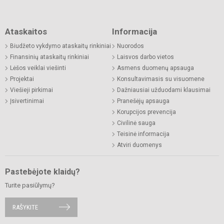
Ataskaitos
Informacija
Biudžeto vykdymo ataskaitų rinkiniai
Nuorodos
Finansinių ataskaitų rinkiniai
Laisvos darbo vietos
Lėšos veiklai viešinti
Asmens duomenų apsauga
Projektai
Konsultavimasis su visuomene
Viešieji pirkimai
Dažniausiai užduodami klausimai
Įsivertinimai
Pranešėjų apsauga
Korupcijos prevencija
Civilinė sauga
Teisinė informacija
Atviri duomenys
Pastebėjote klaidų?
Turite pasiūlymų?
RAŠYKITE