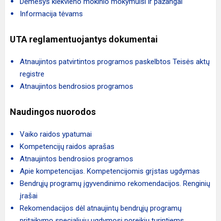
Dėmesys kiekvieno mokinio mokymuisi ir pažangai
Informacija tėvams
UTA reglamentuojantys dokumentai
Atnaujintos patvirtintos programos paskelbtos Teisės aktų
registre
Atnaujintos bendrosios programos
Naudingos nuorodos
Vaiko raidos ypatumai
Kompetencijų raidos aprašas
Atnaujintos bendrosios programos
Apie kompetencijas. Kompetencijomis grįstas ugdymas
Bendrųjų programų įgyvendinimo rekomendacijos. Renginių
įrašai
Rekomendacijos dėl atnaujintų bendrųjų programų
pritaikymo specialiųjų ugdymosi poreikių turintiems