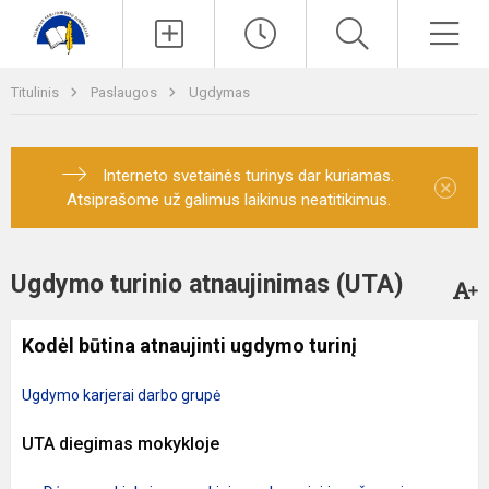
Paieška
Men
Titulinis
Paslaugos
Ugdymas
Interneto svetainės turinys dar kuriamas.
×
Atsiprašome už galimus laikinus neatitikimus.
Ugdymo turinio atnaujinimas (UTA)
Kodėl būtina atnaujinti ugdymo turinį
Ugdymo karjerai darbo grupė
UTA diegimas mokykloje