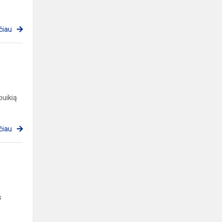
čiau
uikią
čiau
s