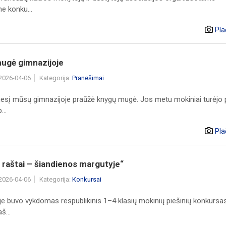
e konku...
Pla
ugė gimnazijoje
 2026-04-06
Kategorija:
Pranešimai
sį mūsų gimnazijoje praūžė knygų mugė. Jos metu mokiniai turėjo p
...
Pla
 raštai – šiandienos margutyje“
 2026-04-06
Kategorija:
Konkursai
je buvo vykdomas respublikinis 1–4 klasių mokinių piešinių konkursa
š...