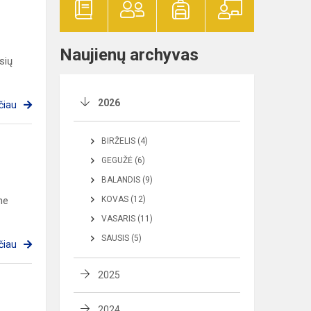
Naujienų archyvas
sių
2026
čiau
BIRŽELIS (4)
GEGUŽĖ (6)
BALANDIS (9)
ne
KOVAS (12)
VASARIS (11)
SAUSIS (5)
čiau
2025
2024