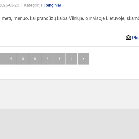
 2026-03-20
Kategorija:
Renginiai
 metų mėnuo, kai prancūzų kalba Vilniuje, o ir visoje Lietuvoje, skam
Pla
4
5
6
7
8
9