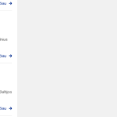
čiau
lnius
čiau
altijos
čiau