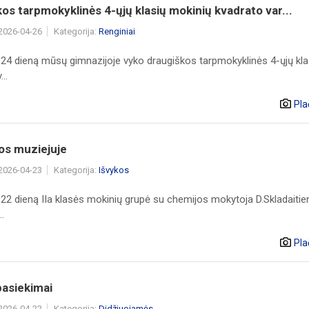
os tarpmokyklinės 4-ųjų klasių mokinių kvadrato var...
 2026-04-26
Kategorija:
Renginiai
 24 dieną mūsų gimnazijoje vyko draugiškos tarpmokyklinės 4-ųjų kla
..
Pla
os muziejuje
 2026-04-23
Kategorija:
Išvykos
 22 dieną IIa klasės mokinių grupė su chemijos mokytoja D.Skladaitie
..
Pla
pasiekimai
 2026-04-22
Kategorija:
Didžiuojamės