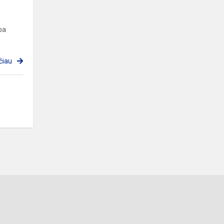
ba
čiau