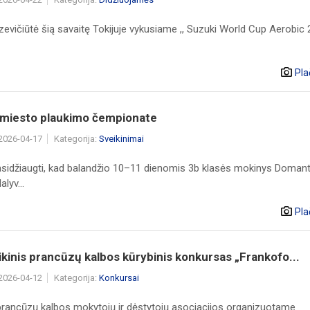
evičiūtė šią savaitę Tokijuje vykusiame ,, Suzuki World Cup Aerobic 
Pla
s miesto plaukimo čempionate
 2026-04-17
Kategorija:
Sveikinimai
sidžiaugti, kad balandžio 10–11 dienomis 3b klasės mokinys Doman
lyv...
Pla
kinis prancūzų kalbos kūrybinis konkursas „Frankofo...
 2026-04-12
Kategorija:
Konkursai
prancūzų kalbos mokytojų ir dėstytojų asociacijos organizuotame