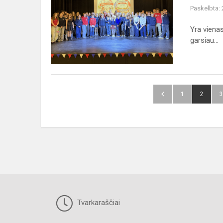
diena
Paskelbta:
Fabijoniškių
gimnazijoje
Yra vienas
garsiau...
1
2
3
Tvarkaraščiai