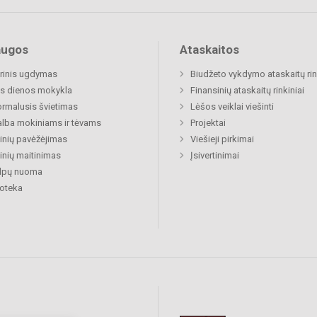
augos
Ataskaitos
rinis ugdymas
Biudžeto vykdymo ataskaitų rin
s dienos mokykla
Finansinių ataskaitų rinkiniai
rmalusis švietimas
Lėšos veiklai viešinti
lba mokiniams ir tėvams
Projektai
nių pavėžėjimas
Viešieji pirkimai
nių maitinimas
Įsivertinimai
alpų nuoma
ioteka