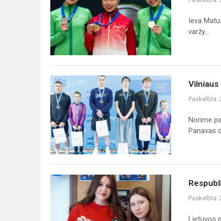
Ieva Matuz
varžy...
Vilniaus
Vilniau
miesto
Paskelbta:
plaukimo
čempionate
Norime pa
Panavas da
Respublikinis
Respubli
prancūzų
Paskelbta:
kalbos
kūrybinis
Lietuvos 