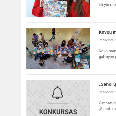
konkursas
kūrybiniam
„Frankofo...
Knygų
Knygų m
mugė
Paskelbta:
gimnazijoje
Kovo mėne
galimybę p
„Senolių
„Senolių
raštai
Paskelbta:
–
šiandienos
Gimnazijo
margutyje“
„Senolių ra