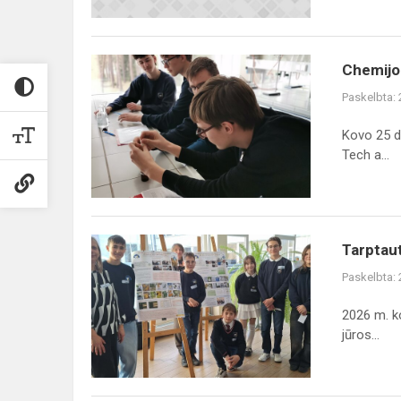
Chemijos
Chemijo
pamoka
Paskelbta:
Vilnius
Tech
Kovo 25 di
Tech a...
Tarptautinės
Tarptaut
GLOBE
Paskelbta:
programos
ir
2026 m. k
Baltijos
jūros...
jūros
projekto
met...