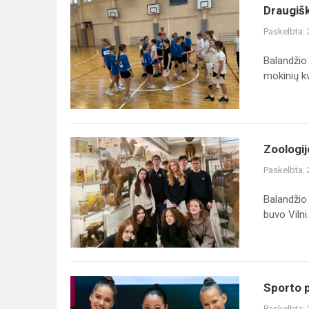
Draugiškos
Draugišk
tarpmokyklinės
Paskelbta:
4-
ųjų
Balandžio
klasių
mokinių kv.
mokinių
kvadrato
var...
Zoologijos
Zoologij
muziejuje
Paskelbta:
Balandžio
buvo Vilni.
Sporto
Sporto 
pasiekimai
Paskelbta: