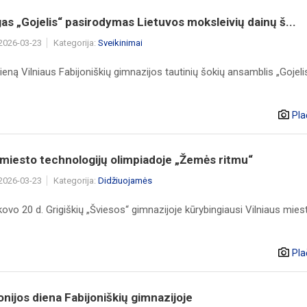
s „Gojelis“ pasirodymas Lietuvos moksleivių dainų š...
 2026-03-23
Kategorija:
Sveikinimai
eną Vilniaus Fabijoniškių gimnazijos tautinių šokių ansamblis „Gojeli
Pla
 miesto technologijų olimpiadoje „Žemės ritmu“
 2026-03-23
Kategorija:
Didžiuojamės
ovo 20 d. Grigiškių „Šviesos“ gimnazijoje kūrybingiausi Vilniaus mies
Pla
nijos diena Fabijoniškių gimnazijoje