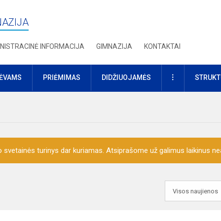
NAZIJA
NISTRACINĖ INFORMACIJA
GIMNAZIJA
KONTAKTAI
DAUGIAU
TĖVAMS
PRIĖMIMAS
DIDŽIUOJAMĖS
STRUKT
o svetainės turinys dar kuriamas. Atsiprašome už galimus laikinus nea