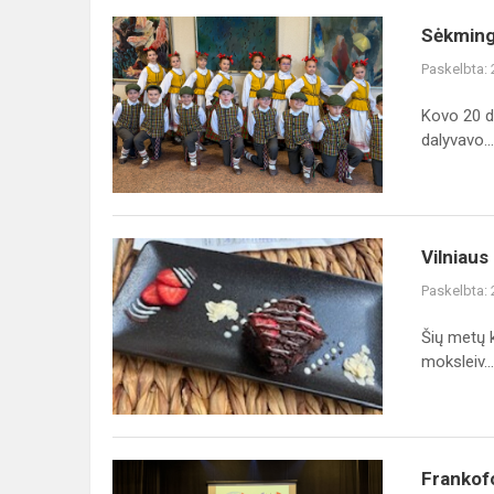
Sėkmingas
Sėkminga
„Gojelis“
Paskelbta:
pasirodymas
Lietuvos
Kovo 20 di
moksleivių
dalyvavo...
dainų
š...
Vilniaus
Vilniaus
miesto
Paskelbta:
technologijų
olimpiadoje
Šių metų k
„Žemės
moksleiv...
ritmu“
Frankofonijos
Frankofo