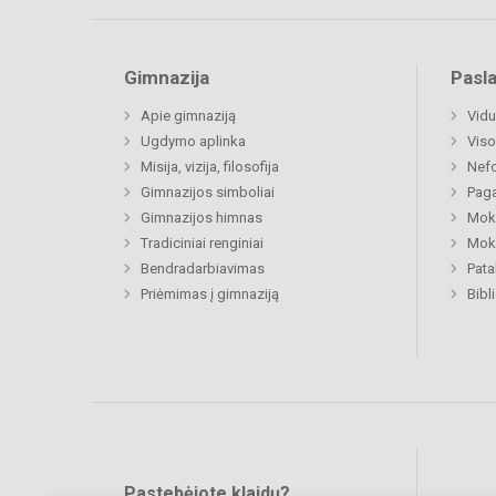
Gimnazija
Pasl
Apie gimnaziją
Vidu
Ugdymo aplinka
Viso
Misija, vizija, filosofija
Nefo
Gimnazijos simboliai
Paga
Gimnazijos himnas
Moki
Tradiciniai renginiai
Moki
Bendradarbiavimas
Pat
Priėmimas į gimnaziją
Bibl
Pastebėjote klaidų?