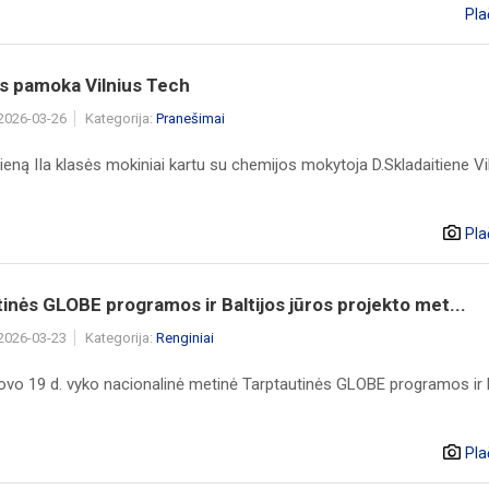
Pla
s pamoka Vilnius Tech
 2026-03-26
Kategorija:
Pranešimai
eną IIa klasės mokiniai kartu su chemijos mokytoja D.Skladaitiene Vi
Pla
inės GLOBE programos ir Baltijos jūros projekto met...
 2026-03-23
Kategorija:
Renginiai
ovo 19 d. vyko nacionalinė metinė Tarptautinės GLOBE programos ir B
Pla