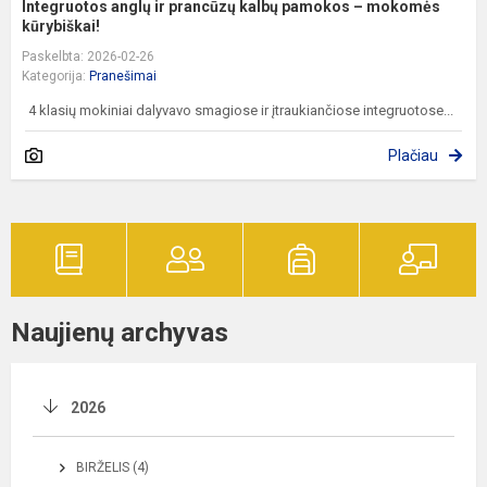
Integruotos anglų ir prancūzų kalbų pamokos – mokomės
kūrybiškai!
Paskelbta: 2026-02-26
Kategorija:
Pranešimai
4 klasių mokiniai dalyvavo smagiose ir įtraukiančiose integruotose...
Plačiau
Naujienų archyvas
2026
BIRŽELIS (4)