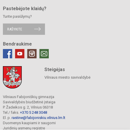
Pastebėjote klaidų?
Turite pasiūlymų?
RAŠYKITE
Bendraukime
Steigėjas
Vilniaus miesto savivaldybė
Vilniaus Fabijoniškių gimnazija
Savivaldybės biudžetinė įstaiga
P. Žadeikos g. 2, Vilnius 06318
Tel./ faks.
+370 5 248 3048
El. p.
rastine@fabijoniskiu.vilnius.lm.lt
Duomenys kaupiami ir saugomi
Juridinių asmenų registre