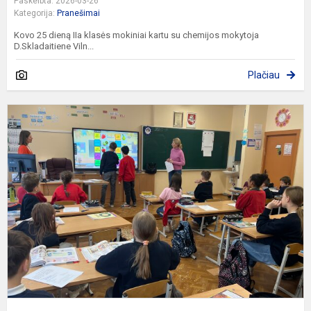
Paskelbta: 2026-03-26
Kategorija:
Pranešimai
Kovo 25 dieną IIa klasės mokiniai kartu su chemijos mokytoja
D.Skladaitiene Viln...
Plačiau
I
a
ir
p
k
p
–
m
k