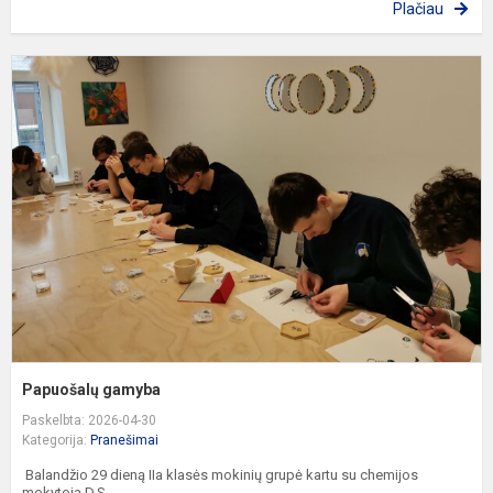
Plačiau
P
g
Papuošalų gamyba
Paskelbta: 2026-04-30
Kategorija:
Pranešimai
Balandžio 29 dieną IIa klasės mokinių grupė kartu su chemijos
mokytoja D.S...