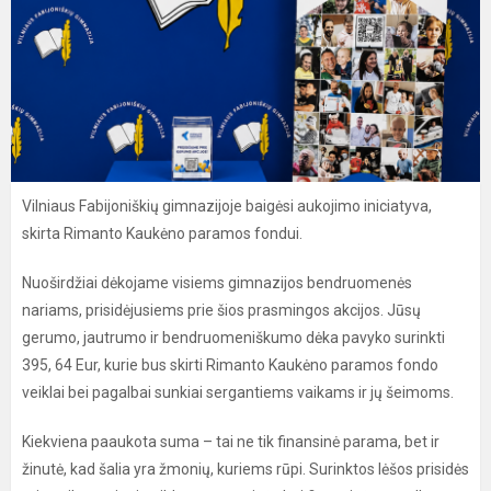
Vilniaus Fabijoniškių gimnazijoje baigėsi aukojimo iniciatyva,
skirta Rimanto Kaukėno paramos fondui.
Nuoširdžiai dėkojame visiems gimnazijos bendruomenės
nariams, prisidėjusiems prie šios prasmingos akcijos. Jūsų
gerumo, jautrumo ir bendruomeniškumo dėka pavyko surinkti
395, 64 Eur, kurie bus skirti Rimanto Kaukėno paramos fondo
veiklai bei pagalbai sunkiai sergantiems vaikams ir jų šeimoms.
Kiekviena paaukota suma – tai ne tik finansinė parama, bet ir
žinutė, kad šalia yra žmonių, kuriems rūpi. Surinktos lėšos prisidės