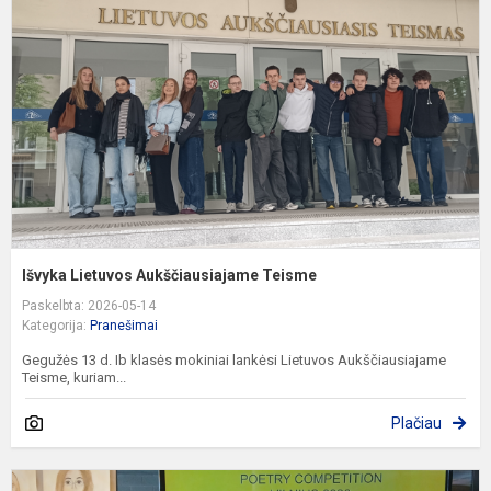
A
T
Išvyka Lietuvos Aukščiausiajame Teisme
Paskelbta: 2026-05-14
Kategorija:
Pranešimai
Gegužės 13 d. Ib klasės mokiniai lankėsi Lietuvos Aukščiausiajame
Teisme, kuriam...
Plačiau
7