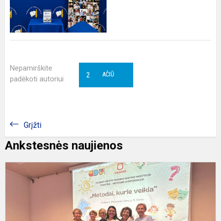
Nepamirškite
2
AČIŪ
padėkoti autoriui
Grįžti
Ankstesnės naujienos
„
k
v