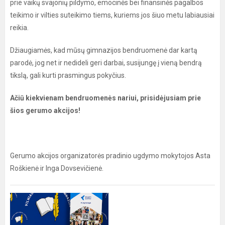
prie vaikų svajonių pildymo, emocinės bei finansinės pagalbos
teikimo ir vilties suteikimo tiems, kuriems jos šiuo metu labiausiai
reikia.
Džiaugiamės, kad mūsų gimnazijos bendruomenė dar kartą
parodė, jog net ir nedideli geri darbai, susijungę į vieną bendrą
tikslą, gali kurti prasmingus pokyčius.
Ačiū kiekvienam bendruomenės nariui, prisidėjusiam prie
šios gerumo akcijos!
Gerumo akcijos organizatorės pradinio ugdymo mokytojos Asta
Roškienė ir Inga Dovsevičienė.