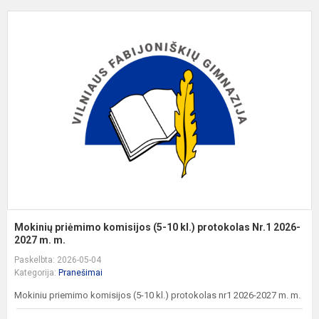
M
p
k
(
1
kl
p
N
2
Mokinių priėmimo komisijos (5-10 kl.) protokolas Nr.1 2026-
2027 m. m.
Paskelbta: 2026-05-04
Kategorija:
Pranešimai
Mokiniu priemimo komisijos (5-10 kl.) protokolas nr1 2026-2027 m. m.