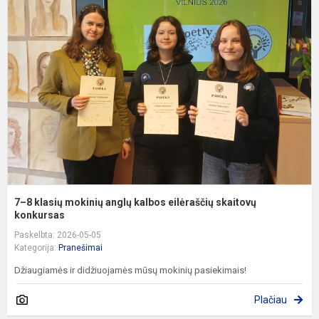
8
k
m
a
k
e
s
k
7–8 klasių mokinių anglų kalbos eilėraščių skaitovų
konkursas
Paskelbta: 2026-05-05
Kategorija:
Pranešimai
Džiaugiamės ir didžiuojamės mūsų mokinių pasiekimais!
Plačiau