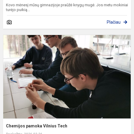
Kovo mėnesį mūsų gimnazijoje praūžė knygų mugė. Jos metu mokiniai
turėjo puikią...
Plačiau
C
p
V
T
Chemijos pamoka Vilnius Tech