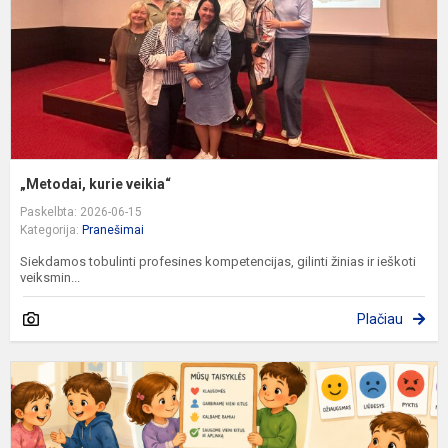
„Metodai, kurie veikia“
Paskelbta: 2026-06-15
Kategorija:
Pranešimai
Siekdamos tobulinti profesines kompetencijas, gilinti žinias ir ieškoti
veiksmin...
Plačiau
K
t
m
b