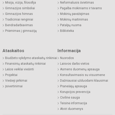
Misija, vizija, filosofija
Neformalusis švietimas
Gimnazijos simboliai
Pagalba mokiniams ir tėvams
Gimnazijos himnas
Mokinių pavėžėjimas
Tradiciniai renginiai
Mokinių maitinimas
Bendradarbiavimas
Patalpų nuoma
Priėmimas į gimnaziją
Biblioteka
Ataskaitos
Informacija
Biudžeto vykdymo ataskaitų rinkiniai
Nuorodos
Finansinių ataskaitų rinkiniai
Laisvos darbo vietos
Lėšos veiklai viešinti
Asmens duomenų apsauga
Projektai
Konsultavimasis su visuomene
Viešieji pirkimai
Dažniausiai užduodami klausimai
Įsivertinimai
Pranešėjų apsauga
Korupcijos prevencija
Civilinė sauga
Teisinė informacija
Atviri duomenys