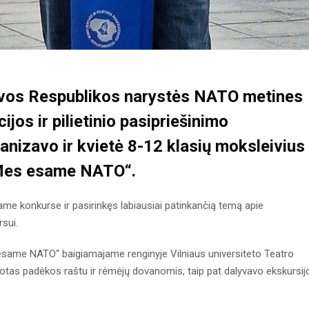
uvos Respublikos narystės NATO metines
jos ir pilietinio pasipriešinimo
nizavo ir kvietė 8-12 klasių moksleivius
„Mes esame NATO“.
 konkurse ir pasirinkęs labiausiai patinkančią temą apie
rsui.
same NATO“ baigiamajame renginyje Vilniaus universiteto Teatro
otas padėkos raštu ir rėmėjų dovanomis, taip pat dalyvavo ekskursij