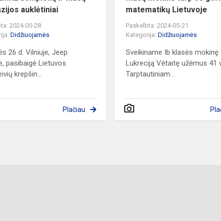
zijos auklėtiniai
matematikų Lietuvoje
ta: 2024-05-28
Paskelbta: 2024-05-21
ija:
Didžiuojamės
Kategorija:
Didžiuojamės
s 26 d. Vilniuje, Jeep
Sveikiname Ib klasės mokinę
e, pasibaigė Lietuvos
Lukreciją Vėtaitę užėmus 41 
vių krepšin...
Tarptautiniam...
Plačiau
Pla