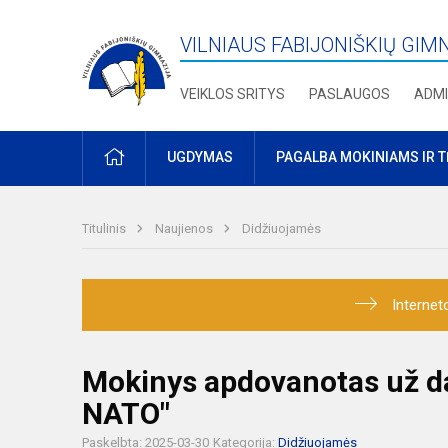
VILNIAUS FABIJONIŠKIŲ GIM
VEIKLOS SRITYS
PASLAUGOS
ADMI
PRADŽIA
UGDYMAS
PAGALBA MOKINIAMS IR 
Titulinis
Naujienos
Didžiuojamės
Internet
Mokinys apdovanotas už d
NATO"
Paskelbta: 2025-03-30
Kategorija:
Didžiuojamės