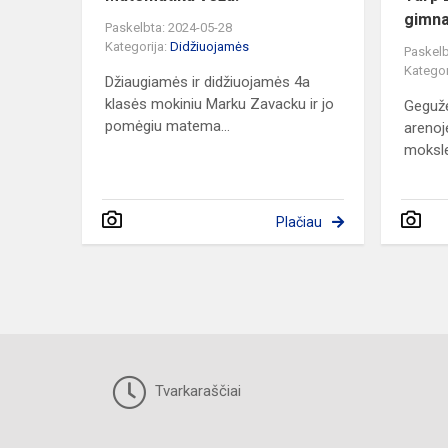
gimna
Paskelbta: 2024-05-28
Kategorija:
Didžiuojamės
Paskelb
Kategor
Džiaugiamės ir didžiuojamės 4a
klasės mokiniu Marku Zavacku ir jo
Gegužė
pomėgiu matema...
arenoj
mokslei
Plačiau
Tvarkaraščiai