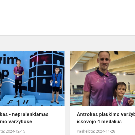
Antrokas
-
nepralenkiamas
plaukimo
varžybose
kas - nepralenkiamas
Antrokas plaukimo varžy
imo varžybose
iškovojo 4 medalius
ta: 2024-12-15
Paskelbta: 2024-11-28