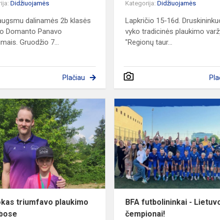
ija:
Didžiuojamės
Kategorija:
Didžiuojamės
augsmu dalinamės 2b klasės
Lapkričio 15-16d. Druskinink
io Domanto Panavo
vyko tradicinės plaukimo var
imais. Gruodžio 7...
"Regionų taur...
Plačiau
Pla
ės
Pirmokas
triumfavo
plaukimo
varžybose
kas triumfavo plaukimo
BFA futbolininkai - Lietuv
ybose
čempionai!