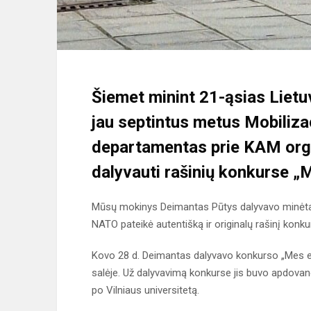
Šiemet minint 21-ąsias Liet
jau septintus metus Mobilizaci
departamentas prie KAM orga
dalyvauti rašinių konkurse 
Mūsų mokinys Deimantas Pūtys dalyvavo minėtame
NATO pateikė autentišką ir originalų rašinį konku
Kovo 28 d. Deimantas dalyvavo konkurso „Mes e
salėje. Už dalyvavimą konkurse jis buvo apdovan
po Vilniaus universitetą.