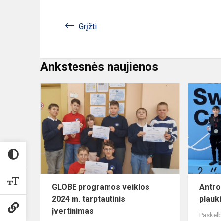
Grįžti
Ankstesnės naujienos
GLOBE
programos
veiklos
2024
m.
tarptautinis
įvertinimas
GLOBE programos veiklos
Antro
2024 m. tarptautinis
plauk
įvertinimas
Paskelb