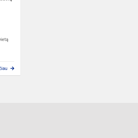
vietą
čiau