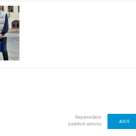
Nepamirškite
0
AČIŪ
padėkoti autoriui