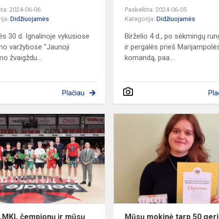
ta: 2024-06-06
Paskelbta: 2024-06-05
ija:
Didžiuojamės
Kategorija:
Didžiuojamės
s 30 d. Ignalinoje vykusiose
Birželio 4 d., po sėkmingų run
mo varžybose "Jaunoji
ir pergalės prieš Marijampolė
mo žvaigždu...
komandą, paa...
Plačiau
Pla
Tarp
LMKL
čempionų
ir
mūsų
gimnazijos
auklėtiniai
LMKL čempionų ir mūsų
Mūsų mokinė tarp 50 geri