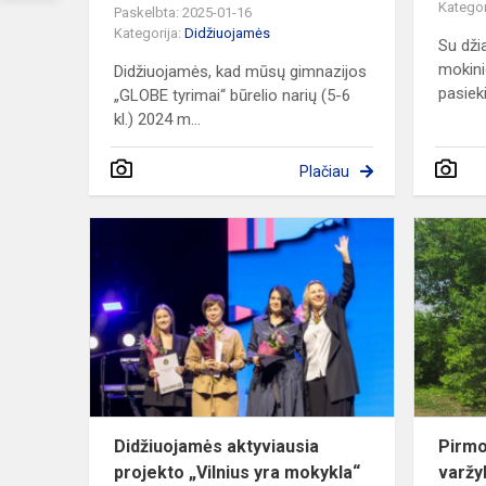
Kategor
Paskelbta: 2025-01-16
Kategorija:
Didžiuojamės
Su dži
mokin
Didžiuojamės, kad mūsų gimnazijos
pasiek
„GLOBE tyrimai“ būrelio narių (5-6
kl.) 2024 m...
Plačiau
Didžiuojam
aktyviausia
projekto
„Vilnius
yra
mokykla“
mok...
Didžiuojamės aktyviausia
Pirmo
projekto „Vilnius yra mokykla“
varž