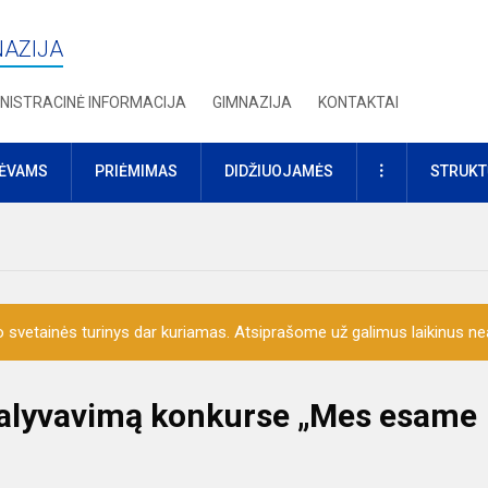
NAZIJA
NISTRACINĖ INFORMACIJA
GIMNAZIJA
KONTAKTAI
DAUGIAU
TĖVAMS
PRIĖMIMAS
DIDŽIUOJAMĖS
STRUKT
o svetainės turinys dar kuriamas. Atsiprašome už galimus laikinus nea
alyvavimą konkurse „Mes esame