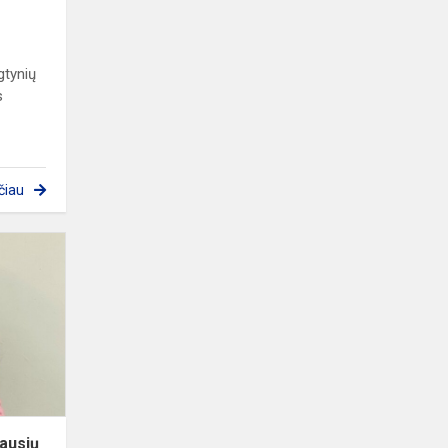
gtynių
s
čiau
Mūsų
mokinė
tarp
50
geriausių
matematikų
Lietuvoje
ausių