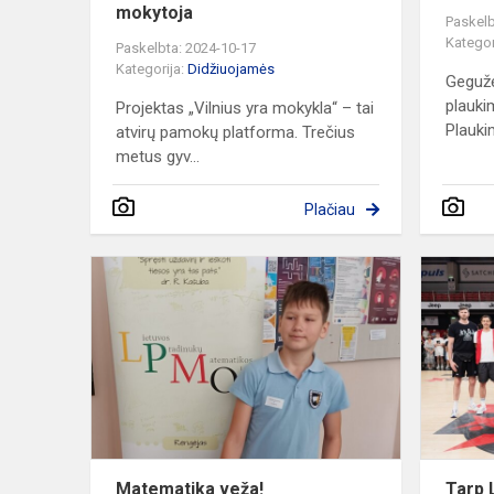
mokytoja
Paskelb
Kategor
Paskelbta: 2024-10-17
Kategorija:
Didžiuojamės
Gegužė
plauki
Projektas „Vilnius yra mokykla“ – tai
Plauki
atvirų pamokų platforma. Trečius
metus gyv...
Plačiau
Matematika
veža!
Matematika veža!
Tarp 