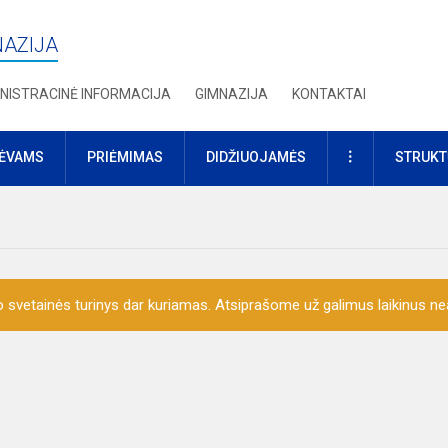
NAZIJA
NISTRACINĖ INFORMACIJA
GIMNAZIJA
KONTAKTAI
DAUGIAU
TĖVAMS
PRIĖMIMAS
DIDŽIUOJAMĖS
STRUKT
o svetainės turinys dar kuriamas. Atsiprašome už galimus laikinus nea