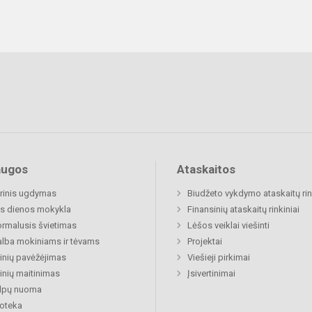
augos
Ataskaitos
rinis ugdymas
Biudžeto vykdymo ataskaitų rin
s dienos mokykla
Finansinių ataskaitų rinkiniai
rmalusis švietimas
Lėšos veiklai viešinti
lba mokiniams ir tėvams
Projektai
nių pavėžėjimas
Viešieji pirkimai
nių maitinimas
Įsivertinimai
alpų nuoma
ioteka