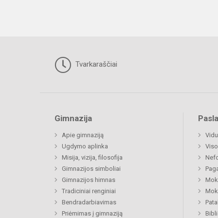
Tvarkaraščiai
Gimnazija
Pasl
Apie gimnaziją
Vidu
Ugdymo aplinka
Viso
Misija, vizija, filosofija
Nefo
Gimnazijos simboliai
Paga
Gimnazijos himnas
Moki
Tradiciniai renginiai
Moki
Bendradarbiavimas
Pat
Priėmimas į gimnaziją
Bibl