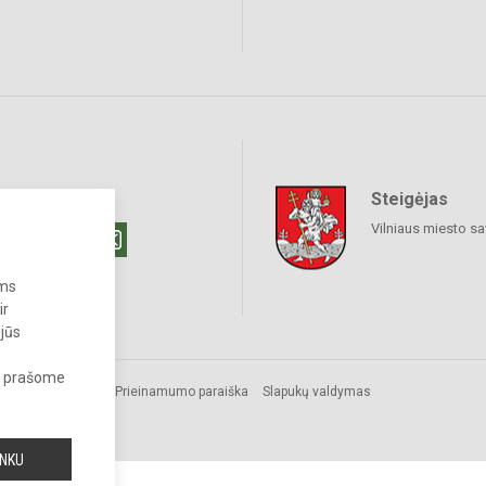
Steigėjas
raukime
Vilniaus miesto sa
ums
ir
 jūs
s, prašome
Prieinamumo paraiška
Slapukų valdymas
INKU