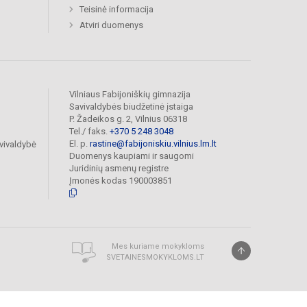
Teisinė informacija
Atviri duomenys
Vilniaus Fabijoniškių gimnazija
Savivaldybės biudžetinė įstaiga
P. Žadeikos g. 2, Vilnius 06318
Tel./ faks.
+370 5 248 3048
El. p.
rastine@fabijoniskiu.vilnius.lm.lt
vivaldybė
Duomenys kaupiami ir saugomi
Juridinių asmenų registre
Įmonės kodas 190003851
Mes kuriame mokykloms
SVETAINESMOKYKLOMS.LT