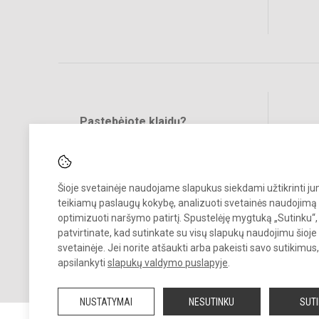
Pastebėjote klaidų?
Bend
Turite pasiūlymų?
RAŠYKITE
Šioje svetainėje naudojame slapukus siekdami užtikrinti j
teikiamų paslaugų kokybę, analizuoti svetainės naudojimą 
optimizuoti naršymo patirtį. Spustelėję mygtuką „Sutinku“,
patvirtinate, kad sutinkate su visų slapukų naudojimu šioje
svetainėje. Jei norite atšaukti arba pakeisti savo sutikimu
© 2025. Vilniaus Fabijoniškių gimnazija. Visos teisės saugomos.
apsilankyti
slapukų valdymo puslapyje
.
Kopijuoti turinį be raštiško įstaigos administracijos sutikimo griežtai
draudžiama.
NUSTATYMAI
NESUTINKU
SUT