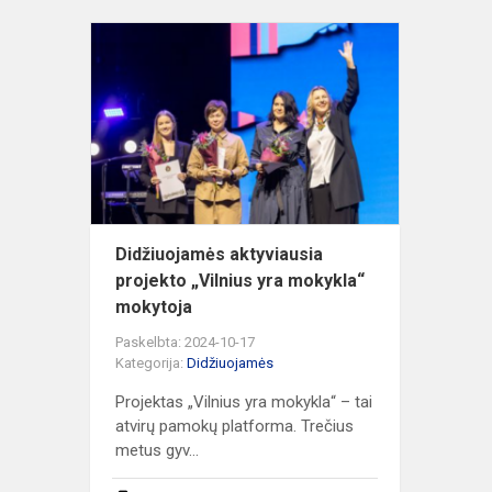
Didžiuojam
aktyviausia
projekto
„Vilnius
yra
mokykla“
mok...
Didžiuojamės aktyviausia
projekto „Vilnius yra mokykla“
mokytoja
Paskelbta: 2024-10-17
Kategorija:
Didžiuojamės
Projektas „Vilnius yra mokykla“ – tai
atvirų pamokų platforma. Trečius
metus gyv...